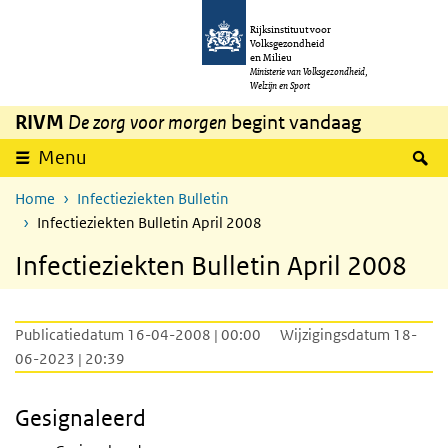
Overslaan en naar de inhoud gaan
Direct naar de hoofdnavigatie
Rijksinstituut voor
Volksgezondheid
en Milieu
Ministerie van Volksgezondheid,
Welzijn en Sport
RIVM
De zorg voor morgen
begint vandaag
Z
Menu
Home
Infectieziekten Bulletin
Infectieziekten Bulletin April 2008
Infectieziekten Bulletin April 2008
Publicatiedatum 16-04-2008 | 00:00
Wijzigingsdatum 18-
06-2023 | 20:39
Gesignaleerd