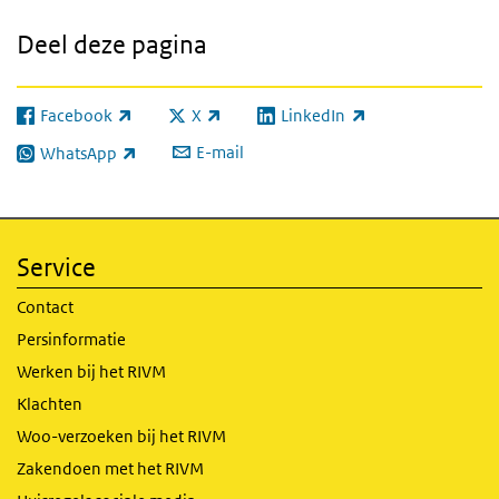
Deel deze pagina
Facebook
X
LinkedIn
(externe link)
(externe link)
(externe link)
E-mail
WhatsApp
(externe link)
Service
Contact
Persinformatie
Werken bij het RIVM
Klachten
Woo-verzoeken bij het RIVM
Zakendoen met het RIVM