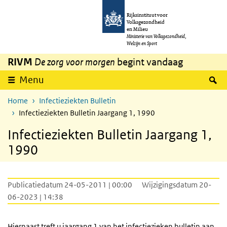
Overslaan en naar de inhoud gaan
Direct naar de hoofdnavigatie
Rijksinstituut voor
Volksgezondheid
en Milieu
Ministerie van Volksgezondheid,
Welzijn en Sport
RIVM
De zorg voor morgen
begint vandaag
Z
Menu
Home
Infectieziekten Bulletin
Infectieziekten Bulletin Jaargang 1, 1990
Infectieziekten Bulletin Jaargang 1,
1990
Publicatiedatum 24-05-2011 | 00:00
Wijzigingsdatum 20-
06-2023 | 14:38
Hiernaast treft u jaargang 1 van het infectiezieken bulletin aan.