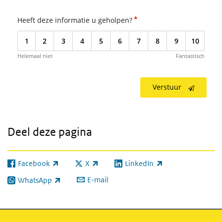
*
Heeft deze informatie u geholpen?
1
2
3
4
5
6
7
8
9
10
Helemaal niet
Fantastisch
Verstuur
Deel deze pagina
Facebook
X
LinkedIn
(externe link)
(externe link)
(externe link)
E-mail
WhatsApp
(externe link)