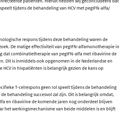
ïnfecteerde patiënten. Hieruit hebben wij geconcludeerd dat
 speelt tijdens de behandeling van HCV met pegIFN-alfa/
ologische respons tijdens deze behandeling waren de
oek. De matige effectiviteit van pegIFN-alfamonotherapie in
ng dat combinatietherapie van pegIFN-alfa met ribavirine de
en. Dit is inmiddels ook opgenomen in de Nederlandse en
te HCV in hivpatiënten is belangrijk gezien de kans op
ifieke T-celrespons geen rol speelt tijdens de behandeling
 de behandeling succesvol zal zijn. Dit is belangrijk omdat,
fa en ribavirine de komende jaren nog onderdeel blijven
 het werkingsmechanisme van beide middelen is en blijft