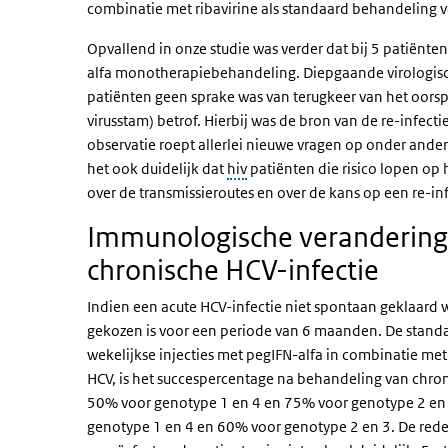
combinatie met ribavirine als standaard behandeling v
Opvallend in onze studie was verder dat bij 5 patiënte
alfa monotherapiebehandeling. Diepgaande virologische 
patiënten geen sprake was van terugkeer van het oorspr
virusstam) betrof. Hierbij was de bron van de re-infecti
observatie roept allerlei nieuwe vragen op onder and
het ook duidelijk dat
hiv
patiënten die risico lopen op
over de transmissieroutes en over de kans op een re-infe
Immunologische veranderinge
chronische HCV-infectie
Indien een acute HCV-infectie niet spontaan geklaard w
gekozen is voor een periode van 6 maanden. De standa
wekelijkse injecties met pegIFN-alfa in combinatie met d
HCV, is het succespercentage na behandeling van chro
50% voor genotype 1 en 4 en 75% voor genotype 2 en 3;
genotype 1 en 4 en 60% voor genotype 2 en 3. De rede