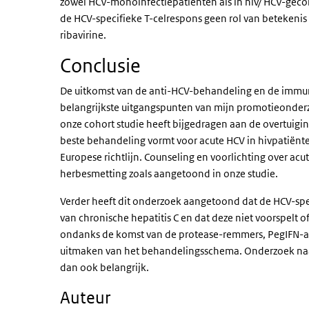
zowel HCV-monoinfectiepatiënten als in hiv/ HCV-geco
de HCV-specifieke T-celrespons geen rol van betekenis
ribavirine.
Conclusie
De uitkomst van de anti-HCV-behandeling en de immun
belangrijkste uitgangspunten van mijn promotieonderz
onze cohort studie heeft bijgedragen aan de overtuigi
beste behandeling vormt voor acute HCV in hivpatiënt
Europese richtlijn. Counseling en voorlichting over acu
herbesmetting zoals aangetoond in onze studie.
Verder heeft dit onderzoek aangetoond dat de HCV-spec
van chronische hepatitis C en dat deze niet voorspelt of
ondanks de komst van de protease-remmers, PegIFN-al
uitmaken van het behandelingsschema. Onderzoek naar
dan ook belangrijk.
Auteur