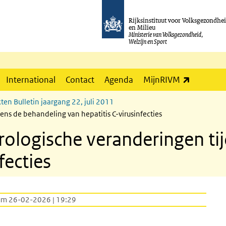
Rijksinstituut voor Volksgezondhe
en Milieu
Ministerie van Volksgezondheid,
Welzijn en Sport
(externe l
International
Contact
Agenda
MijnRIVM
ten Bulletin jaargang 22, juli 2011
ns de behandeling van hepatitis C-virusinfecties
ologische veranderingen ti
fecties
um 26-02-2026 | 19:29