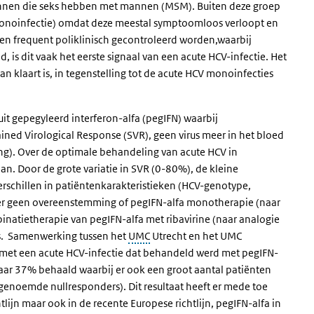
 mannen die seks hebben met mannen (MSM). Buiten deze groep
-monoinfectie) omdat deze meestal symptoomloos verloopt en
ten frequent poliklinisch gecontroleerd worden,waarbij
, is dit vaak het eerste signaal van een acute HCV-infectie. Het
n klaart is, in tegenstelling tot de acute HCV monoinfecties
t gepegyleerd interferon-alfa (pegIFN) waarbij
ed Virological Response (SVR), geen virus meer in het bloed
g). Over de optimale behandeling van acute HCV in
aan. Door de grote variatie in SVR (0-80%), de kleine
erschillen in patiëntenkarakteristieken (HCV-genotype,
r geen overeenstemming of pegIFN-alfa monotherapie (naar
natietherapie van pegIFN-alfa met ribavirine (naar analogie
s. Samenwerking tussen het
UMC
Utrecht en het UMC
n met een acute HCV-infectie dat behandeld werd met pegIFN-
aar 37% behaald waarbij er ook een groot aantal patiënten
genoemde nullresponders). Dit resultaat heeft er mede toe
lijn maar ook in de recente Europese richtlijn, pegIFN-alfa in