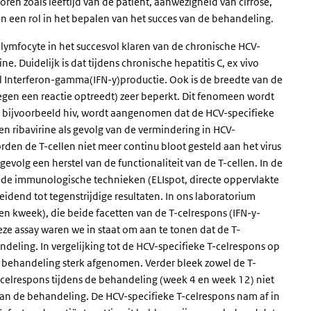
oren zoals leeftijd van de patiënt, aanwezigheid van cirrose,
n een rol in het bepalen van het succes van de behandeling.
-lymfocyte in het succesvol klaren van de chronische HCV-
e. Duidelijk is dat tijdens chronische hepatitis C, ex vivo
veel Interferon-gamma(IFN-y)productie. Ook is de breedte van de
gen een reactie optreedt) zeer beperkt. Dit fenomeen wordt
 bijvoorbeeld hiv, wordt aangenomen dat de HCV-specifieke
n ribavirine als gevolg van de vermindering in HCV-
rden de T-cellen niet meer continu bloot gesteld aan het virus
gevolg een herstel van de functionaliteit van de T-cellen. In de
ende immunologische technieken (ELIspot, directe oppervlakte
eidend tot tegenstrijdige resultaten. In ons laboratorium
 kweek), die beide facetten van de T-celrespons (IFN-y-
eze assay waren we in staat om aan te tonen dat de T-
deling. In vergelijking tot de HCV-specifieke T-celrespons op
 behandeling sterk afgenomen. Verder bleek zowel de T-
-celrespons tijdens de behandeling (week 4 en week 12) niet
n van de behandeling. De HCV-specifieke T-celrespons nam af in