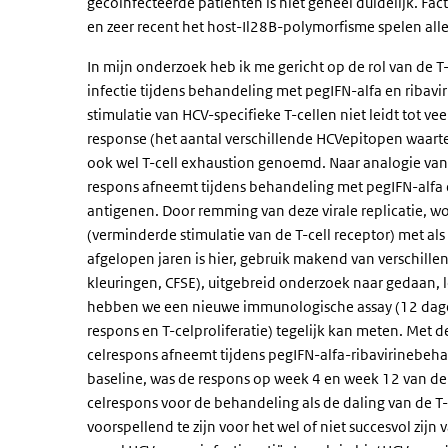
gecoïnfecteerde patienten is niet geheel duidelijk. Fact
en zeer recent het host-Il28B-polymorfisme spelen alle
In mijn onderzoek heb ik me gericht op de rol van de T
infectie tijdens behandeling met pegIFN-alfa en ribavirin
stimulatie van HCV-specifieke T-cellen niet leidt tot 
response (het aantal verschillende HCVepitopen waarte
ook wel T-cell exhaustion genoemd. Naar analogie van
respons afneemt tijdens behandeling met pegIFN-alfa e
antigenen. Door remming van deze virale replicatie, wo
(verminderde stimulatie van de T-cell receptor) met als 
afgelopen jaren is hier, gebruik makend van verschill
kleuringen, CFSE), uitgebreid onderzoek naar gedaan, l
hebben we een nieuwe immunologische assay (12 dagen
respons en T-celproliferatie) tegelijk kan meten. Met d
celrespons afneemt tijdens pegIFN-alfa-ribavirinebehan
baseline, was de respons op week 4 en week 12 van de
celrespons voor de behandeling als de daling van de T
voorspellend te zijn voor het wel of niet succesvol zij