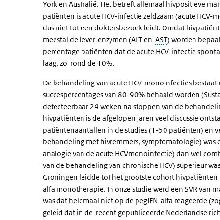
York en Australië. Het betreft allemaal hivpositieve
patiënten is acute HCV-infectie zeldzaam (acute HCV
dus niet tot een doktersbezoek leidt. Omdat hivpatiën
meestal de lever-enzymen (ALT en
AST
) worden bepaald
percentage patiënten dat de acute HCV-infectie spontaa
laag, zo rond de 10%.
De behandeling van acute HCV-monoinfecties bestaat ui
succespercentages van 80-90% behaald worden (Sustain
detecteerbaar 24 weken na stoppen van de behandelin
hivpatiënten is de afgelopen jaren veel discussie ontst
patiëntenaantallen in de studies (1-50 patiënten) en v
behandeling met hivremmers, symptomatologie) was e
analogie van de acute HCVmonoinfectie) dan wel combi
van de behandeling van chronische HCV) superieur wa
Groningen leidde tot het grootste cohort hivpatiënte
alfa monotherapie. In onze studie werd een SVR van m
was dat helemaal niet op de pegIFN-alfa reageerde (zo
geleid dat in de recent gepubliceerde Nederlandse richt