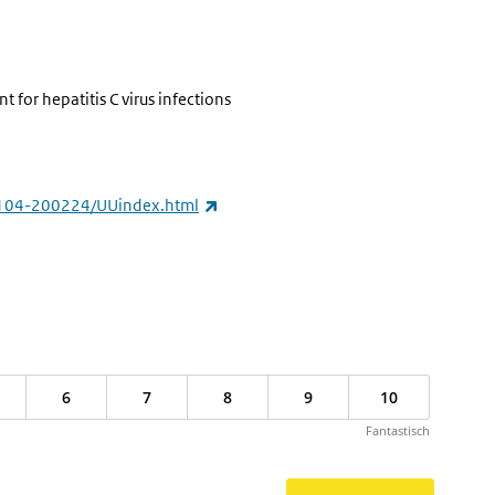
 for hepatitis C virus infections
(externe link)
10-1104-200224/UUindex.html
6
7
8
9
10
Fantastisch