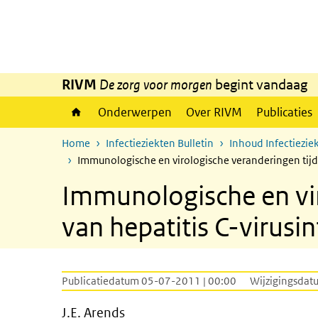
Overslaan en naar de inhoud gaan
Direct naar de hoofdnavigatie
RIVM
De zorg voor morgen
begint vandaag
Onderwerpen
Over RIVM
Publicaties
Home
Infectieziekten Bulletin
Inhoud Infectieziek
Immunologische en virologische veranderingen tijde
Immunologische en vir
van hepatitis C-virusin
Publicatiedatum 05-07-2011 | 00:00
Wijzigingsdat
J.E. Arends