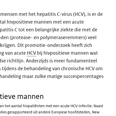
ensen met het hepatitis C-virus (HCV), is er de
antal hivpositieve mannen met een acute
titis C tot een belangrijke ziekte die met de
den (protease- en polymeraseremmers) veel
 krijgen. Dit promotie-onderzoek heeft zich
ing van acute
HCV
bij hivpositieve mannen wat
se richtlijn. Anderzijds is meer fundamenteel
tijdens de behandeling van chronische HCV om
handeling maar zulke matige succespercentages
sitieve mannen
 van het aantal hivpatiënten met een acute HCV-infectie. Naast
aties gerapporteerd uit andere Europese hoofdsteden, New