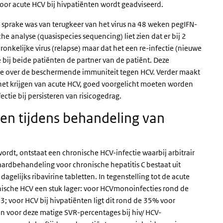
oor acute HCV bij hivpatiënten wordt geadviseerd.
n sprake was van terugkeer van het virus na 48 weken pegIFN-
analyse (quasispecies sequencing) liet zien dat er bij 2
onkelijke virus (relapse) maar dat het een re-infectie (nieuwe
e bij beide patiënten de partner van de patiënt. Deze
ere over de beschermende immuniteit tegen HCV. Verder maakt
 het krijgen van acute HCV, goed voorgelicht moeten worden
ctie bij persisteren van risicogedrag.
n tijdens behandeling van
ordt, ontstaat een chronische HCV-infectie waarbij arbitrair
ardbehandeling voor chronische hepatitis C bestaat uit
agelijks ribavirine tabletten. In tegenstelling tot de acute
nische HCV een stuk lager: voor HCVmonoinfecties rond de
 voor HCV bij hivpatiënten ligt dit rond de 35% voor
n voor deze matige SVR-percentages bij hiv/ HCV-