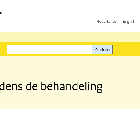
id
Nederlands
English
Zoeken
ink)
Zoeken
jdens de behandeling