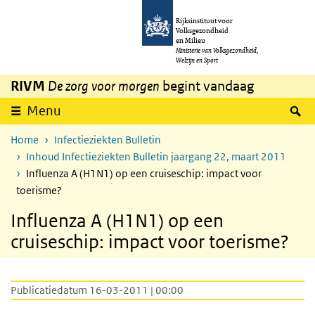
Overslaan en naar de inhoud gaan
Direct naar de hoofdnavigatie
Rijksinstituut voor
Volksgezondheid
en Milieu
Ministerie van Volksgezondheid,
Welzijn en Sport
RIVM
De zorg voor morgen
begint vandaag
Z
Menu
Home
Infectieziekten Bulletin
Inhoud Infectieziekten Bulletin jaargang 22, maart 2011
Influenza A (H1N1) op een cruiseschip: impact voor
toerisme?
Influenza A (H1N1) op een
cruiseschip: impact voor toerisme?
Publicatiedatum 16-03-2011 | 00:00