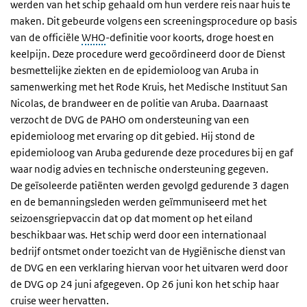
werden van het schip gehaald om hun verdere reis naar huis te
maken. Dit gebeurde volgens een screeningsprocedure op basis
van de officiële
WHO
-definitie voor koorts, droge hoest en
keelpijn. Deze procedure werd gecoördineerd door de Dienst
besmettelijke ziekten en de epidemioloog van Aruba in
samenwerking met het Rode Kruis, het Medische Instituut San
Nicolas, de brandweer en de politie van Aruba. Daarnaast
verzocht de DVG de PAHO om ondersteuning van een
epidemioloog met ervaring op dit gebied. Hij stond de
epidemioloog van Aruba gedurende deze procedures bij en gaf
waar nodig advies en technische ondersteuning gegeven.
De geïsoleerde patiënten werden gevolgd gedurende 3 dagen
en de bemanningsleden werden geïmmuniseerd met het
seizoensgriepvaccin dat op dat moment op het eiland
beschikbaar was. Het schip werd door een internationaal
bedrijf ontsmet onder toezicht van de Hygiënische dienst van
de DVG en een verklaring hiervan voor het uitvaren werd door
de DVG op 24 juni afgegeven. Op 26 juni kon het schip haar
cruise weer hervatten.