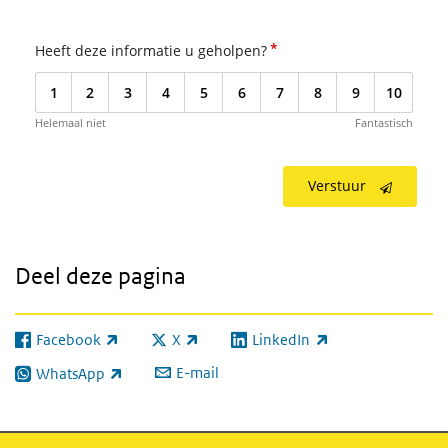
*
Heeft deze informatie u geholpen?
1
2
3
4
5
6
7
8
9
10
Helemaal niet
Fantastisch
Verstuur
Deel deze pagina
Facebook
X
LinkedIn
(externe link)
(externe link)
(externe link)
E-mail
WhatsApp
(externe link)