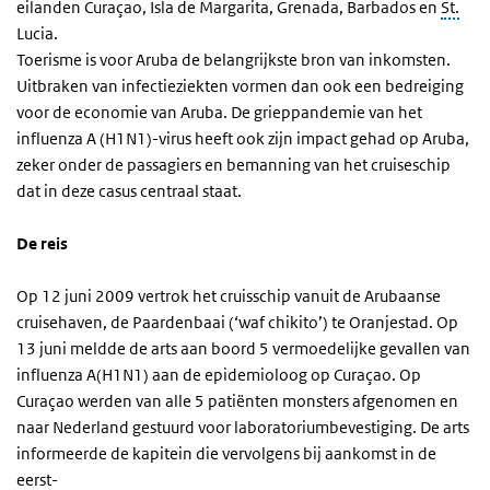
eilanden Curaçao, Isla de Margarita, Grenada, Barbados en
St.
Lucia.
Toerisme is voor Aruba de belangrijkste bron van inkomsten.
Uitbraken van infectieziekten vormen dan ook een bedreiging
voor de economie van Aruba. De grieppandemie van het
influenza A (H1N1)-virus heeft ook zijn impact gehad op Aruba,
zeker onder de passagiers en bemanning van het cruiseschip
dat in deze casus centraal staat.
De reis
Op 12 juni 2009 vertrok het cruisschip vanuit de Arubaanse
cruisehaven, de Paardenbaai (‘waf chikito’) te Oranjestad. Op
13 juni meldde de arts aan boord 5 vermoedelijke gevallen van
influenza A(H1N1) aan de epidemioloog op Curaçao. Op
Curaçao werden van alle 5 patiënten monsters afgenomen en
naar Nederland gestuurd voor laboratoriumbevestiging. De arts
informeerde de kapitein die vervolgens bij aankomst in de
eerst-