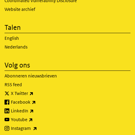
Coordinated Vulnerability Disclosure
Website archief
Talen
English
Nederlands
Volg ons
Abonneren nieuwsbrieven
RSS feed
(externe link)
X Twitter
(externe link)
Facebook
(externe link)
LinkedIn
(externe link)
Youtube
(externe link)
Instagram