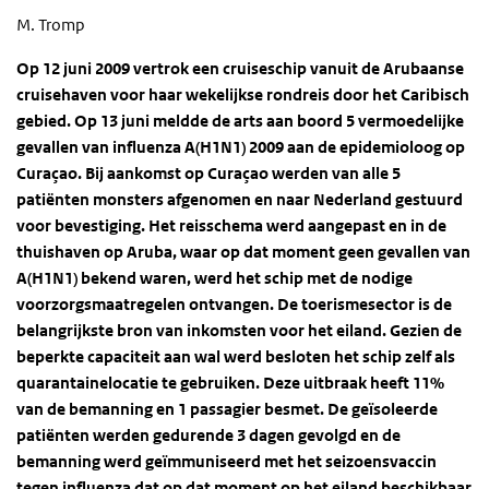
M. Tromp
Op 12 juni 2009 vertrok een cruiseschip vanuit de Arubaanse
cruisehaven voor haar wekelijkse rondreis door het Caribisch
gebied. Op 13 juni meldde de arts aan boord 5 vermoedelijke
gevallen van influenza A(H1N1) 2009 aan de epidemioloog op
Curaçao. Bij aankomst op Curaçao werden van alle 5
patiënten monsters afgenomen en naar Nederland gestuurd
voor bevestiging. Het reisschema werd aangepast en in de
thuishaven op Aruba, waar op dat moment geen gevallen van
A(H1N1) bekend waren, werd het schip met de nodige
voorzorgsmaatregelen ontvangen. De toerismesector is de
belangrijkste bron van inkomsten voor het eiland. Gezien de
beperkte capaciteit aan wal werd besloten het schip zelf als
quarantainelocatie te gebruiken. Deze uitbraak heeft 11%
van de bemanning en 1 passagier besmet. De geïsoleerde
patiënten werden gedurende 3 dagen gevolgd en de
bemanning werd geïmmuniseerd met het seizoensvaccin
tegen influenza dat op dat moment op het eiland beschikbaar