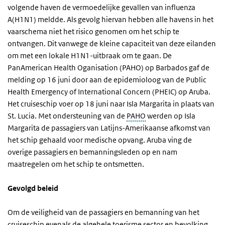
volgende haven de vermoedelijke gevallen van influenza
A(H1N1) meldde. Als gevolg hiervan hebben alle havens in het
vaarschema niet het risico genomen om het schip te
ontvangen. Dit vanwege de kleine capaciteit van deze eilanden
om met een lokale H1N1-uitbraak om te gaan. De
PanAmerican Health Oganisation (PAHO) op Barbados gaf de
melding op 16 juni door aan de epidemioloog van de Public
Health Emergency of International Concern (PHEIC) op Aruba.
Het cruiseschip voer op 18 juni naar Isla Margarita in plaats van
St. Lucia. Met ondersteuning van de
PAHO
werden op Isla
Margarita de passagiers van Latijns-Amerikaanse afkomst van
het schip gehaald voor medische opvang. Aruba ving de
overige passagiers en bemanningsleden op en nam
maatregelen om het schip te ontsmetten.
Gevolgd beleid
Om de veiligheid van de passagiers en bemanning van het
cruiseschip evenals de algehele toerisme sector en bevolking