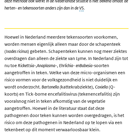
deze methode ook werkt in de Nederlandse situatie is niet bekend omdat de
herten- en tekensoorten anders zijn dan in de
VS
.
Hoewel in Nederland meerdere tekensoorten voorkomen,
worden mensen eigenlijk alleen maar door de schapenteek
(
Ixodes ricinus
) gebeten. Schapenteken kunnen nog meer ziektes
overdragen dan alleen de ziekte van Lyme. In Nederland zijn tot
nu toe
Rickettsia-,
Anaplasma
-,
Ehrlichia- en
Babesia
-soorten
aangetroffen in teken. Welke van deze micro-organismen een
risico vormen voor de volksgezondheid is niet duidelijk en
wordt onderzocht.
Bartonella (
kattekrabziekte),
Coxie
lla
(Q-
koorts) en Tick-borne encefalitisvirus (tekenencefalitis) zijn
vooralsnog niet in teken afkomstig van de vegetatie
aangetroffen. Hoewel in de literatuur staat dat deze
pathogenen door teken kunnen worden overgedragen, is het
risico om deze pathogenen in Nederland op te lopen via een
tekenbeet op dit moment verwaarloosbaar klein.