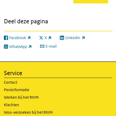
Deel deze pagina
Facebook
X
LinkedIn
(externe link)
(externe link)
(externe link)
E-mail
WhatsApp
(externe link)
Service
Contact
Persinformatie
Werken bij het RIVM
Klachten
Woo-verzoeken bij het RIVM