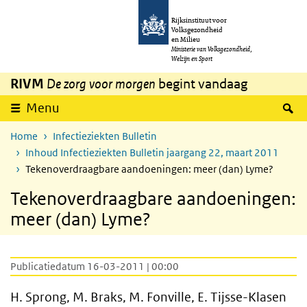
Overslaan en naar de inhoud gaan
Direct naar de hoofdnavigatie
Rijksinstituut voor
Volksgezondheid
en Milieu
Ministerie van Volksgezondheid,
Welzijn en Sport
RIVM
De zorg voor morgen
begint vandaag
Z
Menu
Home
Infectieziekten Bulletin
Inhoud Infectieziekten Bulletin jaargang 22, maart 2011
Tekenoverdraagbare aandoeningen: meer (dan) Lyme?
Tekenoverdraagbare aandoeningen:
meer (dan) Lyme?
Publicatiedatum 16-03-2011 | 00:00
H. Sprong, M. Braks, M. Fonville, E. Tijsse-Klasen