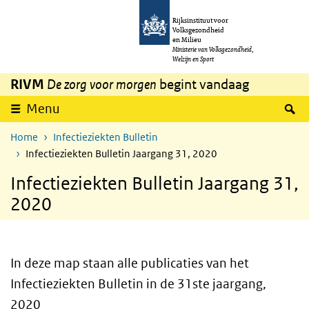
Overslaan en naar de inhoud gaan
Direct naar de hoofdnavigatie
Rijksinstituut voor
Volksgezondheid
en Milieu
Ministerie van Volksgezondheid,
Welzijn en Sport
RIVM
De zorg voor morgen
begint vandaag
Z
Menu
Home
Infectieziekten Bulletin
Infectieziekten Bulletin Jaargang 31, 2020
Infectieziekten Bulletin Jaargang 31,
2020
In deze map staan alle publicaties van het
Infectieziekten Bulletin in de 31ste jaargang,
2020