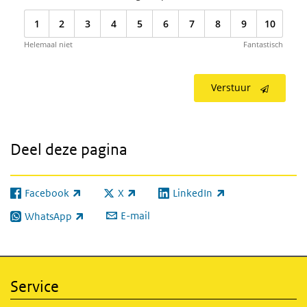
1
2
3
4
5
6
7
8
9
10
Helemaal niet
Fantastisch
Verstuur
Deel deze pagina
Facebook
X
LinkedIn
(externe link)
(externe link)
(externe link)
E-mail
WhatsApp
(externe link)
Service