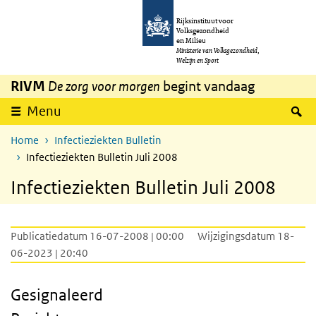
Overslaan en naar de inhoud gaan
Direct naar de hoofdnavigatie
Rijksinstituut voor
Volksgezondheid
en Milieu
Ministerie van Volksgezondheid,
Welzijn en Sport
RIVM
De zorg voor morgen
begint vandaag
Z
Menu
Home
Infectieziekten Bulletin
Infectieziekten Bulletin Juli 2008
Infectieziekten Bulletin Juli 2008
Publicatiedatum 16-07-2008 | 00:00
Wijzigingsdatum 18-
06-2023 | 20:40
Gesignaleerd