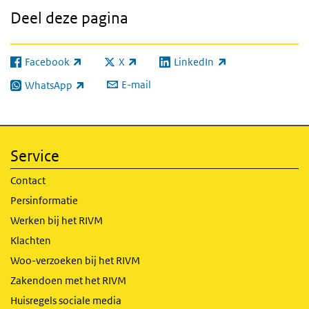
Deel deze pagina
Facebook
X
LinkedIn
(externe link)
(externe link)
(externe link)
E-mail
WhatsApp
(externe link)
Service
Contact
Persinformatie
Werken bij het RIVM
Klachten
Woo-verzoeken bij het RIVM
Zakendoen met het RIVM
Huisregels sociale media