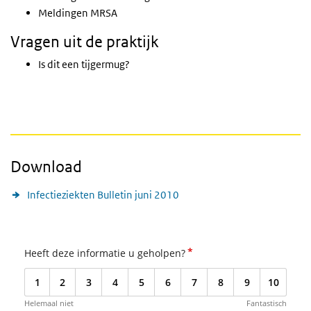
Meldingen MRSA
Vragen uit de praktijk
Is dit een tijgermug?
Download
Infectieziekten Bulletin juni 2010
*
Heeft deze informatie u geholpen?
1
2
3
4
5
6
7
8
9
10
Helemaal niet
Fantastisch