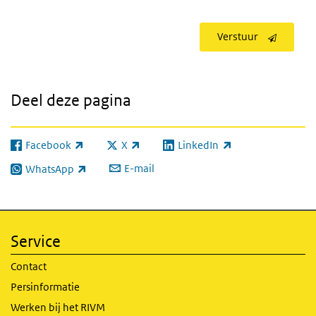
Verstuur
Deel deze pagina
Facebook
X
LinkedIn
(externe link)
(externe link)
(externe link)
E-mail
WhatsApp
(externe link)
Service
Contact
Persinformatie
Werken bij het RIVM