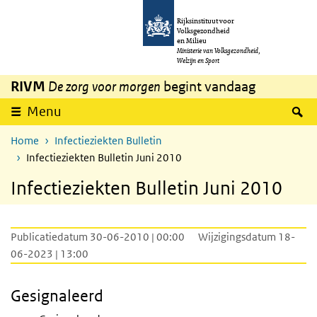
Overslaan en naar de inhoud gaan
Direct naar de hoofdnavigatie
Rijksinstituut voor
Volksgezondheid
en Milieu
Ministerie van Volksgezondheid,
Welzijn en Sport
RIVM
De zorg voor morgen
begint vandaag
Z
Menu
Home
Infectieziekten Bulletin
Infectieziekten Bulletin Juni 2010
Infectieziekten Bulletin Juni 2010
Publicatiedatum 30-06-2010 | 00:00
Wijzigingsdatum 18-
06-2023 | 13:00
Gesignaleerd