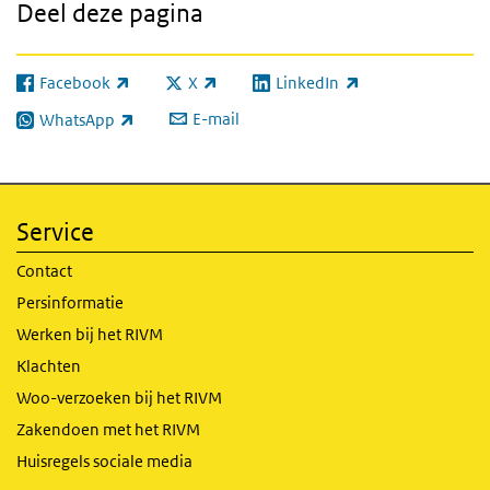
Deel deze pagina
Facebook
X
LinkedIn
(externe link)
(externe link)
(externe link)
E-mail
WhatsApp
(externe link)
Service
Contact
Persinformatie
Werken bij het RIVM
Klachten
Woo-verzoeken bij het RIVM
Zakendoen met het RIVM
Huisregels sociale media