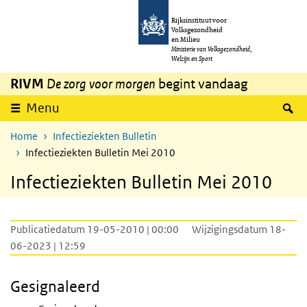
Overslaan en naar de inhoud gaan
Direct naar de hoofdnavigatie
Rijksinstituut voor
Volksgezondheid
en Milieu
Ministerie van Volksgezondheid,
Welzijn en Sport
RIVM
De zorg voor morgen
begint vandaag
Z
Menu
Home
Infectieziekten Bulletin
Infectieziekten Bulletin Mei 2010
Infectieziekten Bulletin Mei 2010
Publicatiedatum 19-05-2010 | 00:00
Wijzigingsdatum 18-
06-2023 | 12:59
Gesignaleerd