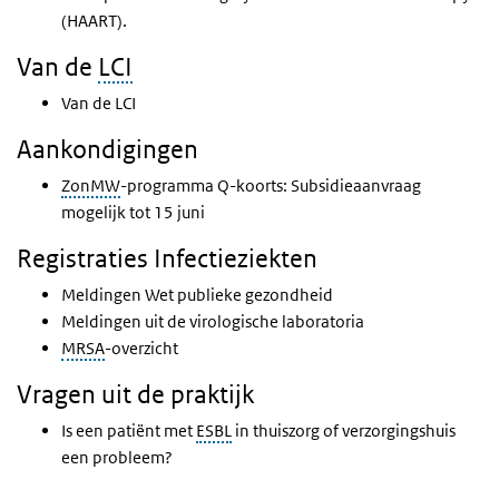
(HAART).
Van de
LCI
Van de LCI
Aankondigingen
ZonMW
-programma Q-koorts: Subsidieaanvraag
mogelijk tot 15 juni
Registraties Infectieziekten
Meldingen Wet publieke gezondheid
Meldingen uit de virologische laboratoria
MRSA
-overzicht
Vragen uit de praktijk
Is een patiënt met
ESBL
in thuiszorg of verzorgingshuis
een probleem?