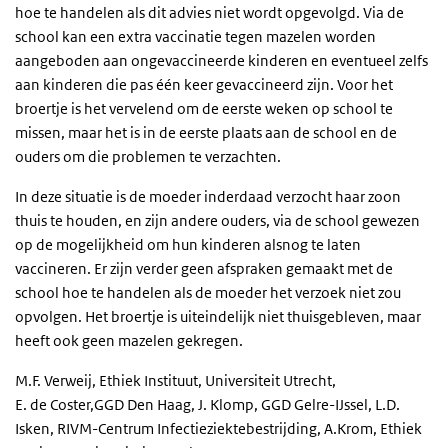
hoe te handelen als dit advies niet wordt opgevolgd. Via de
school kan een extra vaccinatie tegen mazelen worden
aangeboden aan ongevaccineerde kinderen en eventueel zelfs
aan kinderen die pas één keer gevaccineerd zijn. Voor het
broertje is het vervelend om de eerste weken op school te
missen, maar het is in de eerste plaats aan de school en de
ouders om die problemen te verzachten.
In deze situatie is de moeder inderdaad verzocht haar zoon
thuis te houden, en zijn andere ouders, via de school gewezen
op de mogelijkheid om hun kinderen alsnog te laten
vaccineren. Er zijn verder geen afspraken gemaakt met de
school hoe te handelen als de moeder het verzoek niet zou
opvolgen. Het broertje is uiteindelijk niet thuisgebleven, maar
heeft ook geen mazelen gekregen.
M.F. Verweij
, Ethiek Instituut, Universiteit Utrecht,
E. de Coster
,GGD Den Haag,
J. Klomp
, GGD Gelre-IJssel,
L.D.
Isken
, RIVM-Centrum Infectieziektebestrijding,
A.Krom
, Ethiek