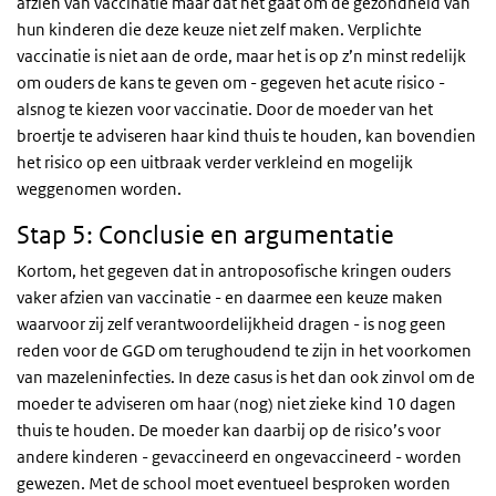
afzien van vaccinatie maar dat het gaat om de gezondheid van
hun kinderen die deze keuze niet zelf maken. Verplichte
vaccinatie is niet aan de orde, maar het is op z’n minst redelijk
om ouders de kans te geven om - gegeven het acute risico -
alsnog te kiezen voor vaccinatie. Door de moeder van het
broertje te adviseren haar kind thuis te houden, kan bovendien
het risico op een uitbraak verder verkleind en mogelijk
weggenomen worden.
Stap 5: Conclusie en argumentatie
Kortom, het gegeven dat in antroposofische kringen ouders
vaker afzien van vaccinatie - en daarmee een keuze maken
waarvoor zij zelf verantwoordelijkheid dragen - is nog geen
reden voor de GGD om terughoudend te zijn in het voorkomen
van mazeleninfecties. In deze casus is het dan ook zinvol om de
moeder te adviseren om haar (nog) niet zieke kind 10 dagen
thuis te houden. De moeder kan daarbij op de risico’s voor
andere kinderen - gevaccineerd en ongevaccineerd - worden
gewezen. Met de school moet eventueel besproken worden