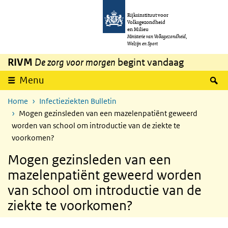
Overslaan en naar de inhoud gaan
Direct naar de hoofdnavigatie
Rijksinstituut voor
Volksgezondheid
en Milieu
Ministerie van Volksgezondheid,
Welzijn en Sport
RIVM
De zorg voor morgen
begint vandaag
Z
Menu
Home
Infectieziekten Bulletin
Mogen gezinsleden van een mazelenpatiënt geweerd
worden van school om introductie van de ziekte te
voorkomen?
Mogen gezinsleden van een
mazelenpatiënt geweerd worden
van school om introductie van de
ziekte te voorkomen?