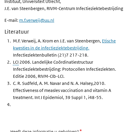
Instituut, Universiteit Utrecht,
J.E. van Steenbergen
, RIVM-Centrum Infectieziektebestrijding
E-mail:
m.f.verweij@uu.nl
Literatuur
M.F. Verweij, A. Krom en J.E. van Steenbergen,
Etische
kwesties in de infectieziektebestrijding.
Infectieziektenbulletin (21)7 217-218.
LCI
2006. Landelijke Coördinatiestructuur
Infectieziektebestrijding: Protocollen Infectieziekten.
Editie 2006, RIVM-CIb-LCI.
C. R. Sudfeld, A. M. Navar and N. A. Halsey,2010.
Effectiveness of measles vaccination and vitamin A
treatment. Int J Epidemiol, 39 Suppl 1, i48-55.
*
Heeft deze informatie u geholpen?