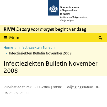
Overslaan en naar de inhoud gaan
Direct naar de hoofdnavigatie
Rijksinstituut voor
Volksgezondheid
en Milieu
Ministerie van Volksgezondheid,
Welzijn en Sport
RIVM
De zorg voor morgen
begint vandaag
Z
Menu
Home
Infectieziekten Bulletin
Infectieziekten Bulletin November 2008
Infectieziekten Bulletin November
2008
Publicatiedatum 05-11-2008 | 00:00
Wijzigingsdatum 18-
06-2023 | 20:41