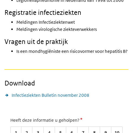
Legionellapneumonie in Nederland van 1998 tot 2006
Registratie infectieziekten
Meldingen Infectieziektenwet
Meldingen virologische ziekteverwekkers
Vragen uit de praktijk
Is een mondhygiëniste een risicovormer voor hepatitis B?
Download
Infectieziekten Bulletin november 2008
*
Heeft deze informatie u geholpen?
1
2
3
4
5
6
7
8
9
10