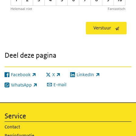
Helemaal niet
Fantastisch
Verstuur
Deel deze pagina
Facebook
X
LinkedIn
(externe link)
(externe link)
(externe link)
E-mail
WhatsApp
(externe link)
Service
Contact
Persinformatie