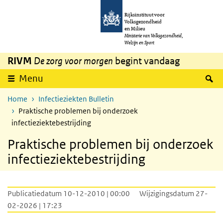
Overslaan en naar de inhoud gaan
Direct naar de hoofdnavigatie
Rijksinstituut voor
Volksgezondheid
en Milieu
Ministerie van Volksgezondheid,
Welzijn en Sport
RIVM
De zorg voor morgen
begint vandaag
Z
Menu
Home
Infectieziekten Bulletin
Praktische problemen bij onderzoek
infectieziektebestrijding
Praktische problemen bij onderzoek
infectieziektebestrijding
Publicatiedatum 10-12-2010 | 00:00
Wijzigingsdatum 27-
02-2026 | 17:23