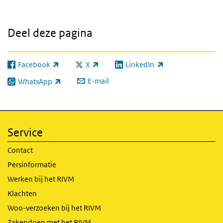
Deel deze pagina
Facebook
X
LinkedIn
(externe link)
(externe link)
(externe link)
E-mail
WhatsApp
(externe link)
Service
Contact
Persinformatie
Werken bij het RIVM
Klachten
Woo-verzoeken bij het RIVM
Zakendoen met het RIVM