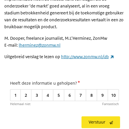
onderzoeker ‘de markt’ goed analyseert, al in een vroeg
stadium betrokkenheid genereert bij de toekomstige gebruiker
van de resultaten en de onderzoeksresultaten vertaalt in een zo
bruikbaar mogelijk product.
M. Dooper, freelance journalist, M.L’Herminez, ZonMw
E-mail:
lherminez@zonmw.nl
(externe
Uitgebreid verslag te lezen op
http://www.zonmw.nl/izb
*
Heeft deze informatie u geholpen?
1
2
3
4
5
6
7
8
9
10
Helemaal niet
Fantastisch
Verstuur