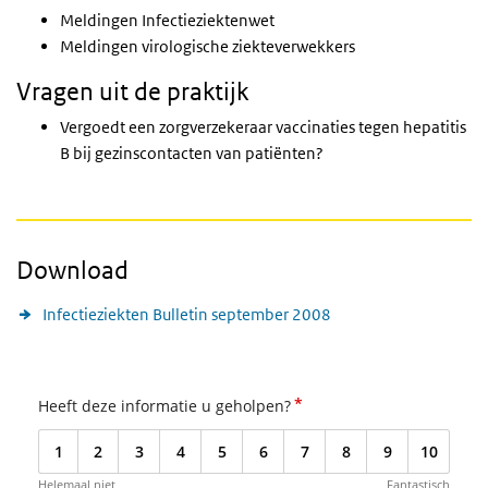
Meldingen Infectieziektenwet
Meldingen virologische ziekteverwekkers
Vragen uit de praktijk
Vergoedt een zorgverzekeraar vaccinaties tegen hepatitis
B bij gezinscontacten van patiënten?
Download
Infectieziekten Bulletin september 2008
*
Heeft deze informatie u geholpen?
1
2
3
4
5
6
7
8
9
10
Helemaal niet
Fantastisch