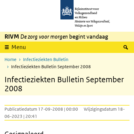
Overslaan en naar de inhoud gaan
Direct naar de hoofdnavigatie
Rijksinstituut voor
Volksgezondheid
en Milieu
Ministerie van Volksgezondheid,
Welzijn en Sport
RIVM
De zorg voor morgen
begint vandaag
Z
Menu
Home
Infectieziekten Bulletin
Infectieziekten Bulletin September 2008
Infectieziekten Bulletin September
2008
Publicatiedatum 17-09-2008 | 00:00
Wijzigingsdatum 18-
06-2023 | 20:41