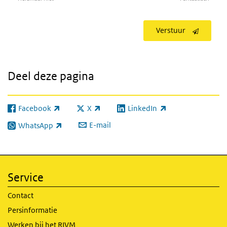
Verstuur
Deel deze pagina
Facebook
X
LinkedIn
(externe link)
(externe link)
(externe link)
E-mail
WhatsApp
(externe link)
Service
Contact
Persinformatie
Werken bij het RIVM