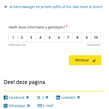
Je bent zwanger en je hebt syfilis of hiv. Wat moet je doen?
*
Heeft deze informatie u geholpen?
1
2
3
4
5
6
7
8
9
10
Helemaal niet
Fantastisch
Verstuur
Deel deze pagina
Facebook
X
LinkedIn
(externe link)
(externe link)
(externe link)
E-mail
WhatsApp
(externe link)