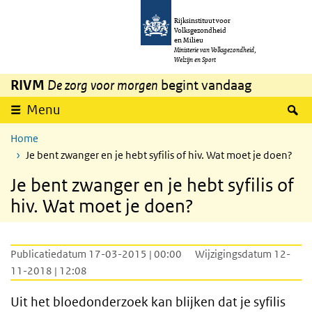
Overslaan en naar de inhoud gaan
Direct naar de hoofdnavigatie
Rijksinstituut voor
Volksgezondheid
en Milieu
Ministerie van Volksgezondheid,
Welzijn en Sport
RIVM
De zorg voor morgen
begint vandaag
Z
Menu
Home
Je bent zwanger en je hebt syfilis of hiv. Wat moet je doen?
Je bent zwanger en je hebt syfilis of
hiv. Wat moet je doen?
Publicatiedatum 17-03-2015 | 00:00
Wijzigingsdatum 12-
11-2018 | 12:08
Uit het bloedonderzoek kan blijken dat je syfilis