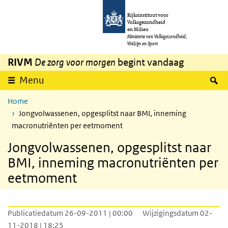
Overslaan en naar de inhoud gaan
Direct naar de hoofdnavigatie
Rijksinstituut voor
Volksgezondheid
en Milieu
Ministerie van Volksgezondheid,
Welzijn en Sport
RIVM
De zorg voor morgen
begint vandaag
Z
Menu
Home
Jongvolwassenen, opgesplitst naar BMI, inneming
macronutriënten per eetmoment
Jongvolwassenen, opgesplitst naar
BMI, inneming macronutriënten per
eetmoment
Publicatiedatum 26-09-2011 | 00:00
Wijzigingsdatum 02-
11-2018 | 18:25