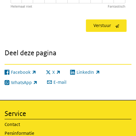
Helemaal niet
Fantastisch
Verstuur
Deel deze pagina
Facebook
X
LinkedIn
(externe link)
(externe link)
(externe link)
E-mail
WhatsApp
(externe link)
Service
Contact
Persinformatie