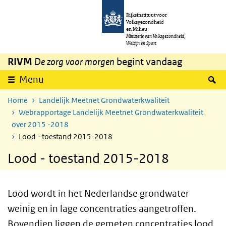
Overslaan en naar de inhoud gaan
Direct naar de hoofdnavigatie
Rijksinstituut voor
Volksgezondheid
en Milieu
Ministerie van Volksgezondheid,
Welzijn en Sport
RIVM
De zorg voor morgen
begint vandaag
Z
Menu
Home
Landelijk Meetnet Grondwaterkwaliteit
Webrapportage Landelijk Meetnet Grondwaterkwaliteit
over 2015 -2018
Lood - toestand 2015-2018
Lood - toestand 2015-2018
Lood wordt in het Nederlandse grondwater
weinig en in lage concentraties aangetroffen.
Bovendien liggen de gemeten concentraties lood