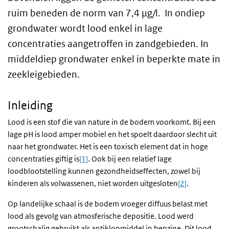
ruim beneden de norm van 7,4 µg/l. In ondiep
grondwater wordt lood enkel in lage
concentraties aangetroffen in zandgebieden. In
middeldiep grondwater enkel in beperkte mate in
zeekleigebieden.
Inleiding
Lood is een stof die van nature in de bodem voorkomt. Bij een
lage pH is lood amper mobiel en het spoelt daardoor slecht uit
naar het grondwater. Het is een toxisch element dat in hoge
concentraties giftig is
[1]
. Ook bij een relatief lage
loodblootstelling kunnen gezondheidseffecten, zowel bij
kinderen als volwassenen, niet worden uitgesloten
[2]
.
Op landelijke schaal is de bodem vroeger diffuus belast met
lood als gevolg van atmosferische depositie. Lood werd
grootschalig gebruikt als antiklopmiddel in benzine. Dit lood