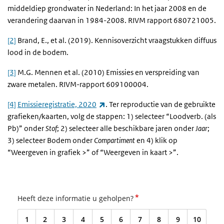
middeldiep grondwater in Nederland: In het jaar 2008 en de
verandering daarvan in 1984-2008. RIVM rapport 680721005.
[2]
Brand, E., et al. (2019). Kennisoverzicht vraagstukken diffuus
lood in de bodem.
[3]
M.G. Mennen et al. (2010) Emissies en verspreiding van
zware metalen. RIVM-rapport 609100004.
(externe link)
[4]
Emissieregistratie, 2020
.
Ter reproductie van de gebruikte
grafieken/kaarten, volg de stappen: 1) selecteer “
Loodverb. (als
Pb)
”
onder
Stof
; 2) selecteer alle beschikbare jaren onder
Jaar
;
3) selecteer Bodem onder
Compartiment
en 4) klik op
“Weergeven in grafiek >” of “Weergeven in kaart >”.
*
Heeft deze informatie u geholpen?
1
2
3
4
5
6
7
8
9
10