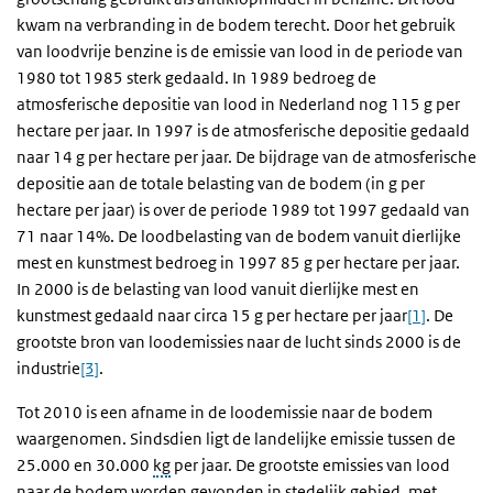
kwam na verbranding in de bodem terecht. Door het gebruik
van loodvrije benzine is de emissie van lood in de periode van
1980 tot 1985 sterk gedaald. In 1989 bedroeg de
atmosferische depositie van lood in Nederland nog 115 g per
hectare per jaar. In 1997 is de atmosferische depositie gedaald
naar 14 g per hectare per jaar. De bijdrage van de atmosferische
depositie aan de totale belasting van de bodem (in g per
hectare per jaar) is over de periode 1989 tot 1997 gedaald van
71 naar 14%. De loodbelasting van de bodem vanuit dierlijke
mest en kunstmest bedroeg in 1997 85 g per hectare per jaar.
In 2000 is de belasting van lood vanuit dierlijke mest en
kunstmest gedaald naar circa 15 g per hectare per jaar
[1]
. De
grootste bron van loodemissies naar de lucht sinds 2000 is de
industrie
[3]
.
Tot 2010 is een afname in de loodemissie naar de bodem
waargenomen. Sindsdien ligt de landelijke emissie tussen de
25.000 en 30.000
kg
per jaar. De grootste emissies van lood
naar de bodem worden gevonden in stedelijk gebied, met