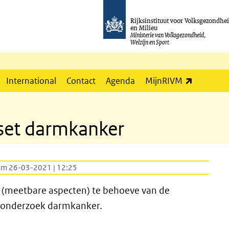
Rijksinstituut voor Volksgezondhe
en Milieu
Ministerie van Volksgezondheid,
Welzijn en Sport
(externe l
International
Contact
Agenda
MijnRIVM
nset darmkanker
um 26-03-2021 | 12:25
n (meetbare aspecten) te behoeve van de
gsonderzoek darmkanker.