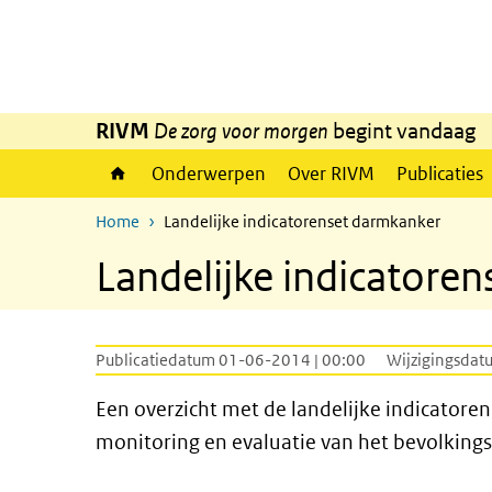
Overslaan en naar de inhoud gaan
Direct naar de hoofdnavigatie
RIVM
De zorg voor morgen
begint vandaag
Onderwerpen
Over RIVM
Publicaties
Home
Landelijke indicatorenset darmkanker
Landelijke indicatore
Publicatiedatum 01-06-2014 | 00:00
Wijzigingsdat
Een overzicht met de landelijke indicatore
monitoring en evaluatie van het bevolkin