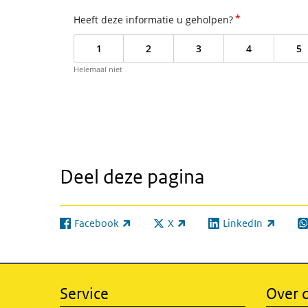
*
Heeft deze informatie u geholpen?
1
2
3
4
5
Helemaal niet
Deel deze pagina
Facebook
X
LinkedIn
(externe link)
(externe link)
(externe link)
(e
Service
Over d