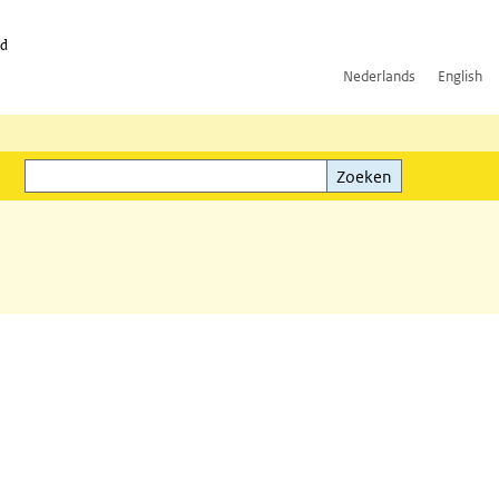
id
Nederlands
English
Zoeken
ink)
Zoeken