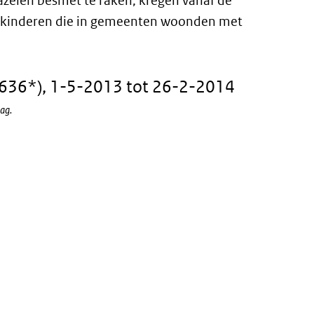
zelen besmet te raken, kregen vanaf de
or kinderen die in gemeenten woonden met
636*), 1-5-2013 tot 26-2-2014
dag.