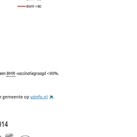
 een
BMR
-vaccinatiegraagd <90%.
(externe link)
per gemeente op
vzinfo.nl
.