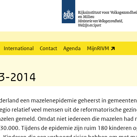
Rijksinstituut voor Volksgezondhe
en Milieu
Ministerie van Volksgezondheid,
Welzijn en Sport
(externe l
International
Contact
Agenda
MijnRIVM
13-2014
ederland een mazelenepidemie geheerst in gemeenten 
gio relatief veel mensen uit de reformatorische gezin
zelen gemeld. Omdat niet iedereen die mazelen had na
g 30.000. Tijdens de epidemie zijn ruim 180 kinderen 