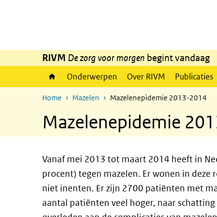
Overslaan en naar de inhoud gaan
Direct naar de hoofdnavigatie
RIVM
De zorg voor morgen
begint vandaag
Onderwerpen
Over RIVM
Publicaties
Home
Mazelen
Mazelenepidemie 2013-2014
Mazelenepidemie 20
Vanaf mei 2013 tot maart 2014 heeft in N
procent) tegen mazelen. Er wonen in deze re
niet inenten.
Er zijn 2700 patiënten met ma
aantal patiënten veel hoger, naar schattin