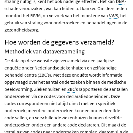
straling nuttig is, kent het ook nadelige effecten. Het kan
DNA
-
schade veroorzaken, wat kan leiden tot kanker. Om deze reden
monitort het RIVM, op verzoek van het ministerie van
VWS
, het
gebruik van straling voor onderzoeken en behandelingen in de
gezondheidszorg.
Hoe worden de gegevens verzameld?
Methodiek van dataverzameling
De data op deze website zijn verzameld via een jaarlijkse
enquête onder Nederlandse ziekenhuizen en zelfstandige
behandel centra (ZBC’s). Met deze enquête wordt informatie
opgevraagd over het aantal onderzoeken binnen de medische
beeldvorming. Ziekenhuizen en
ZBC
’s rapporteren de aantallen
onderzoeken via de codes voor declaratiedoeleinden. Deze
codes corresponderen niet altijd direct met een specifiek
onderzoek; meerdere onderzoeken kunnen onder dezelfde
code vallen, en verschillende ziekenhuizen kunnen dezelfde
onderzoeken onder een andere code declareren. Dit maakt de
vertaling van codes naar onderzoeken complex, daarom zijn de