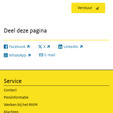
Verstuur
Deel deze pagina
Facebook
X
LinkedIn
(externe link)
(externe link)
(externe link)
E-mail
WhatsApp
(externe link)
Service
Contact
Persinformatie
Werken bij het RIVM
Klachten