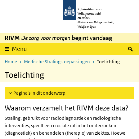
Overslaan en naar de inhoud gaan
Direct naar de hoofdnavigatie
Rijksinstituut voor
Volksgezondheid
en Milieu
Ministerie van Volksgezondheid,
Welzijn en Sport
RIVM
De zorg voor morgen
begint vandaag
Z
Menu
Home
Medische Stralingstoepassingen
Toelichting
Toelichting
Pagina's in dit onderwerp
Waarom verzamelt het RIVM deze data?
Straling, gebruikt voor radiodiagnostiek en radiologische
interventies, speelt een cruciale rol in het onderzoeken
(diagnostiek) en behandelen (therapie) van ziektes. Hoewel