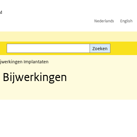
id
Nederlands
English
Zoeken
ink)
Zoeken
ijwerkingen Implantaten
 Bijwerkingen