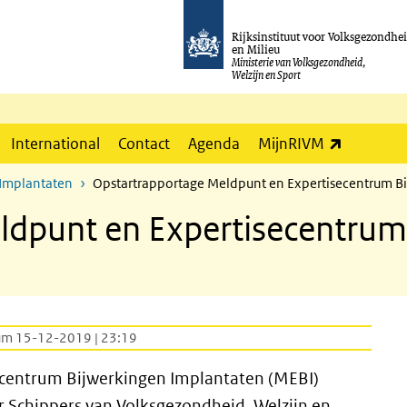
Rijksinstituut voor Volksgezondhe
en Milieu
Ministerie van Volksgezondheid,
Welzijn en Sport
(externe l
International
Contact
Agenda
MijnRIVM
 Implantaten
Opstartrapportage Meldpunt en Expertisecentrum B
ldpunt en Expertisecentrum
um 15-12-2019 | 23:19
secentrum Bijwerkingen Implantaten (MEBI)
er Schippers van Volksgezondheid, Welzijn en