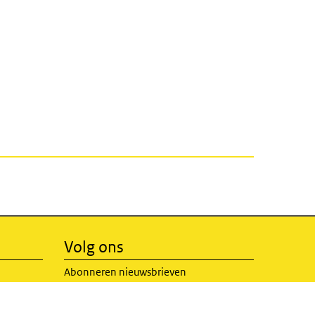
Volg ons
Abonneren nieuwsbrieven
RSS feed
(externe link)
X Twitter