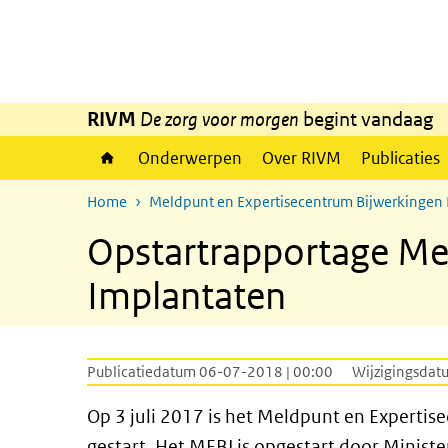
Overslaan en naar de inhoud gaan
Direct naar de hoofdnavigatie
RIVM
De zorg voor morgen
begint vandaag
Onderwerpen
Over RIVM
Publicaties
Home
Meldpunt en Expertisecentrum Bijwerkingen
Opstartrapportage Me
Implantaten
Publicatiedatum 06-07-2018 | 00:00
Wijzigingsdat
Op 3 juli 2017 is het Meldpunt en Experti
gestart. Het MEBI is opgestart door Minist