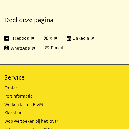
Gerelateerde inhoud
Deel deze pagina
Facebook
X
LinkedIn
(externe link)
(externe link)
(externe link)
E-mail
WhatsApp
(externe link)
Service
Contact
Persinformatie
Werken bij het RIVM
Klachten
Woo-verzoeken bij het RIVM