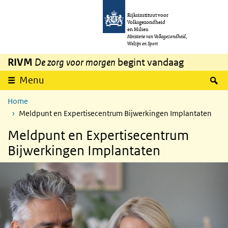
Overslaan en naar de inhoud gaan
Direct naar de hoofdnavigatie
Rijksinstituut voor
Volksgezondheid
en Milieu
Ministerie van Volksgezondheid,
Welzijn en Sport
RIVM
De zorg voor morgen
begint vandaag
Z
Menu
Home
Meldpunt en Expertisecentrum Bijwerkingen Implantaten
Meldpunt en Expertisecentrum
Bijwerkingen Implantaten