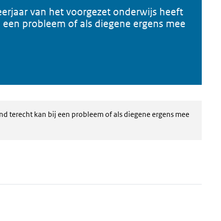
eerjaar van het voorgezet onderwijs heeft
ij een probleem of als diegene ergens mee
and terecht kan bij een probleem of als diegene ergens mee
em
er en ga naar de datatabel