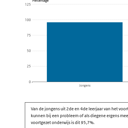
Percentage
Leerjaar 2 en 4 voortgezet onderwijs
125
Bekijk als data tabel.
De grafiek heeft 1 X-as die categories weergeeft.
100
De grafiek heeft 1 Y-as die Percentage weergeeft.
75
50
25
0
Jongens
Einde van interactieve grafiek.
Van de jongens uit 2de en 4de leerjaar van het voor
kunnen bij een probleem of als diegene ergens mee z
voortgezet onderwijs is dit 95,7%.