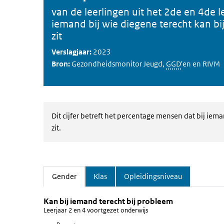
van de leerlingen uit het 2de en 4de l
iemand bij wie diegene terecht kan b
zit
Verslagjaar:
2023
Bron:
Gezondheidsmonitor Jeugd,
GGD
'en en RIVM
Dit cijfer betreft het percentage mensen dat bij iem
zit.
Gender
Klas
Opleidingsniveau
(Actieve tab)
Kan bij iemand terecht bij proble
Gender
Sla de grafiek 'Kan bij iemand terecht bij probleem' ov
Kan bij iemand terecht bij probleem
Leerjaar 2 en 4 voortgezet onderwijs
Staaf grafiek met 2 staven.