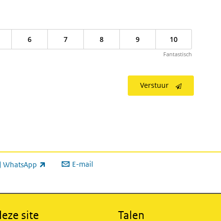
6
7
8
9
10
Fantastisch
Verstuur
E-mail
WhatsApp
xterne link)
eze site
Talen