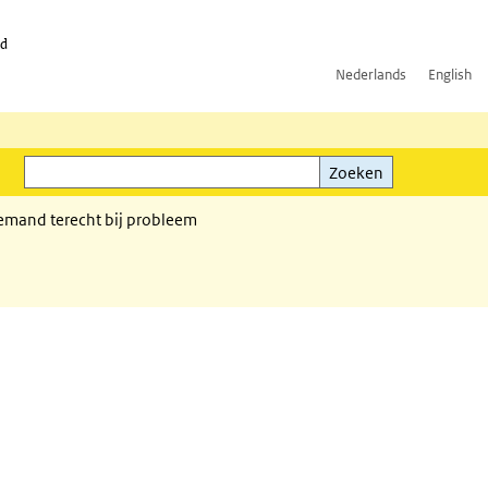
id
Nederlands
English
Zoeken
ink)
Zoeken
iemand terecht bij probleem