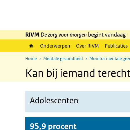
Overslaan en naar de inhoud gaan
Direct naar de hoofdnavigatie
RIVM
De zorg voor morgen
begint vandaag
Onderwerpen
Over RIVM
Publicaties
Home
Mentale gezondheid
Monitor mentale ge
Kan bij iemand terech
Adolescenten
95,9 procent