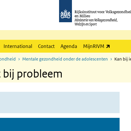
Rijksinstituut voor Volksgezondhe
en Milieu
Ministerie van Volksgezondheid,
Welzijn en Sport
(externe l
International
Contact
Agenda
MijnRIVM
zondheid
Mentale gezondheid onder de adolescenten
Kan bij 
t bij probleem