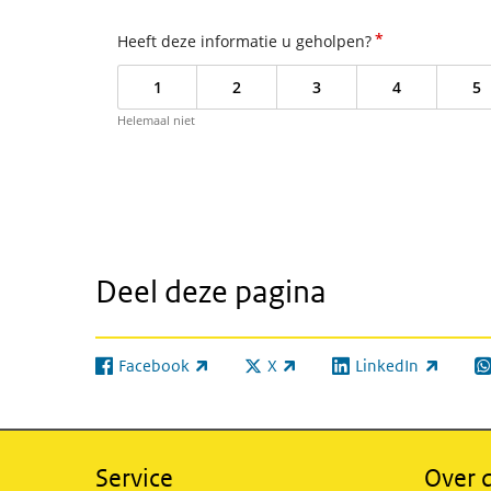
*
Heeft deze informatie u geholpen?
1
2
3
4
5
Helemaal niet
Deel deze pagina
Facebook
X
LinkedIn
(externe link)
(externe link)
(externe link)
(e
Service
Over d