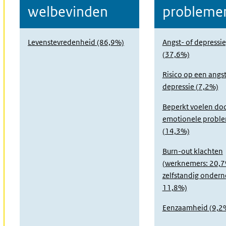
welbevinden
probleme
Levenstevredenheid (86,9%)
Angst- of depressi
(37,6%)
Risico op een angst
depressie (7,2%)
Beperkt voelen do
emotionele probl
(14,3%)
Burn-out klachten
(werknemers: 20,
zelfstandig ondern
11,8%)
Eenzaamheid (9,2