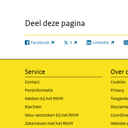
Deel deze pagina
Facebook
X
LinkedIn
(externe link)
(externe link)
(externe link)
(e
Service
Over d
Contact
Cookies
Persinformatie
Privacy
Werken bij het RIVM
Toeganke
Klachten
Disclaime
Woo-verzoeken bij het RIVM
Coordinat
Zakendoen met het RIVM
Website 