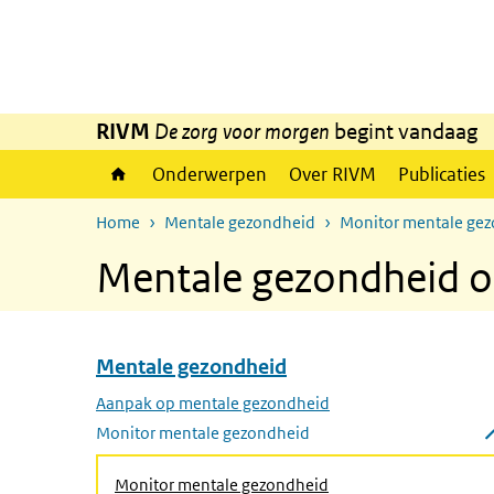
Overslaan en naar de inhoud gaan
Direct naar de hoofdnavigatie
RIVM
De zorg voor morgen
begint vandaag
Onderwerpen
Over RIVM
Publicaties
Home
Mentale gezondheid
Monitor mentale ge
Mentale gezondheid 
Mentale gezondheid
Overslaan menu Mentale gezondheid
Aanpak op mentale gezondheid
Monitor mentale gezondheid
Submenu sluiten
Monitor mentale gezondheid