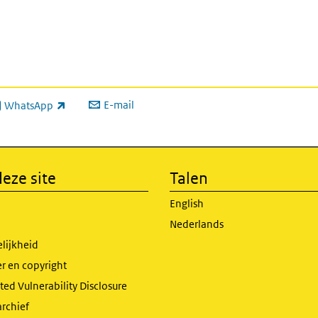
E-mail
WhatsApp
xterne link)
eze site
Talen
English
Nederlands
lijkheid
r en copyright
ed Vulnerability Disclosure
archief