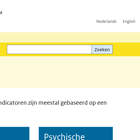
id
Nederlands
English
Zoeken
ink)
Zoeken
ndicatoren zijn meestal gebaseerd op een
Psychische