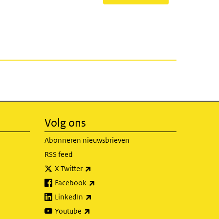
Volg ons
Abonneren nieuwsbrieven
RSS feed
(externe link)
X Twitter
(externe link)
Facebook
(externe link)
LinkedIn
(externe link)
Youtube