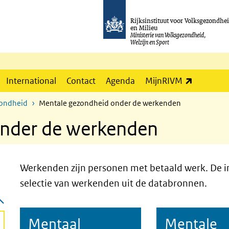
Rijksinstituut voor Volksgezondhe
en Milieu
Ministerie van Volksgezondheid,
Welzijn en Sport
(externe l
International
Contact
Agenda
MijnRIVM
zondheid
Mentale gezondheid onder de werkenden
onder de werkenden
Werkenden zijn personen met betaald werk. De i
selectie van werkenden uit de databronnen.
Mentaal
Mentale