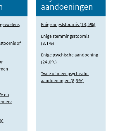
n
aandoeningen
egevoelens
Enige angststoornis (13,5%)
Enige stemmingsstoornis
stoornis of
(8,1%)
Enige psychische aandoening
or
(24,0%)
emen
Twee of meer psychische
aandoeningen (8,9%)
7% en
emers:
%)