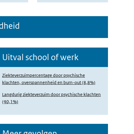
dheid
Uitval school of werk
Ziekteverzuimpercentage door psychische
klachten, overspannenheid en burn-out (8,8%)
Langdurig ziekteverzuim door psychische klachten
(40,1%)
Meer gevolgen