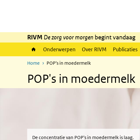
Overslaan en naar de inhoud gaan
Direct naar de hoofdnavigatie
RIVM
De zorg voor morgen
begint vandaag
Onderwerpen
Over RIVM
Publicaties
Home
POP's in moedermelk
POP's in moedermelk
De concentratie van POP's in moedermelk is laag.