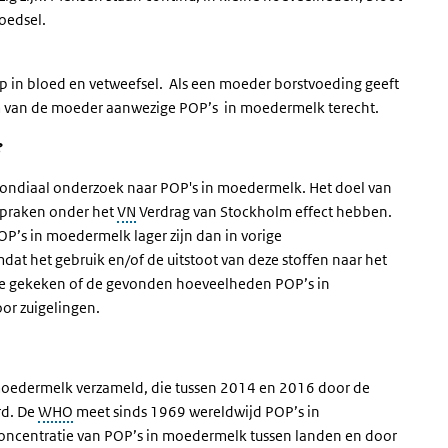
voedsel.
p in bloed en vetweefsel. Als een moeder borstvoeding geeft
am van de moeder aanwezige POP’s in moedermelk terecht.
?
ondiaal onderzoek naar POP's in moedermelk. Het doel van
spraken onder het
VN
Verdrag van Stockholm effect hebben.
P’s in moedermelk lager zijn dan in vorige
t het gebruik en/of de uitstoot van deze stoffen naar het
we gekeken of de gevonden hoeveelheden POP’s in
or zuigelingen.
moedermelk verzameld, die tussen 2014 en 2016 door de
rd. De
WHO
meet sinds 1969 wereldwijd POP’s in
oncentratie van POP’s in moedermelk tussen landen en door