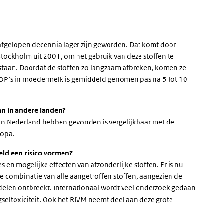
afgelopen decennia lager zijn geworden. Dat komt door
Stockholm uit 2001, om het gebruik van deze stoffen te
staan.
Doordat de stoffen zo langzaam afbreken, komen ze
 POP’s in moedermelk is gemiddeld genomen pas na 5 tot 10
dan in andere landen?
in Nederland hebben gevonden is vergelijkbaar met de
ropa.
eld een risico vormen?
s en mogelijke effecten van afzonderlijke stoffen. Er is nu
 combinatie van alle aangetroffen stoffen, aangezien de
delen ontbreekt. Internationaal wordt veel onderzoek gedaan
eltoxiciteit. Ook het RIVM neemt deel aan deze grote