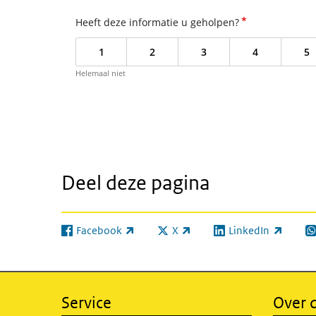
*
Heeft deze informatie u geholpen?
1
2
3
4
5
Helemaal niet
Deel deze pagina
Facebook
X
LinkedIn
(externe link)
(externe link)
(externe link)
(e
Service
Over d