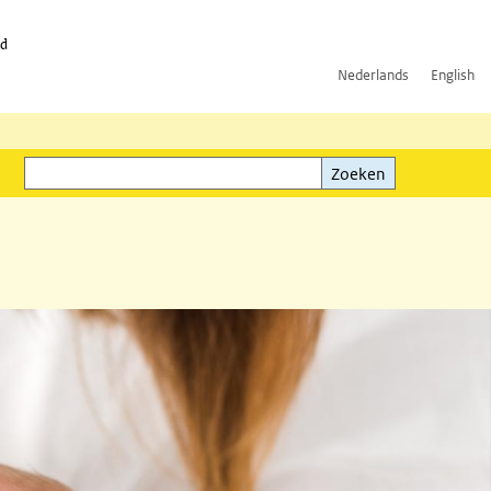
id
Nederlands
English
Zoeken
ink)
Zoeken