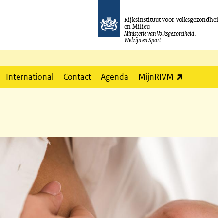
Rijksinstituut voor Volksgezondhe
en Milieu
Ministerie van Volksgezondheid,
Welzijn en Sport
(externe l
International
Contact
Agenda
MijnRIVM