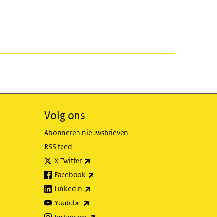
Volg ons
Abonneren nieuwsbrieven
RSS feed
(externe link)
X Twitter
(externe link)
Facebook
(externe link)
LinkedIn
(externe link)
Youtube
(externe link)
Instagram