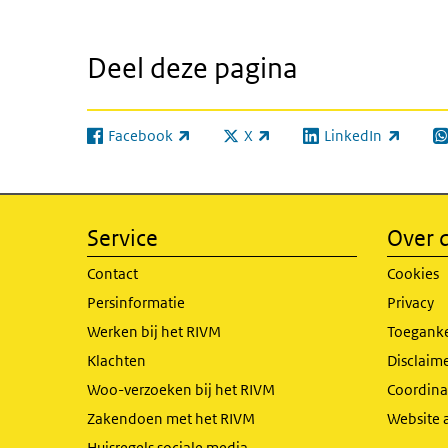
Deel deze pagina
Facebook
X
LinkedIn
(externe link)
(externe link)
(externe link)
(e
Service
Over d
Contact
Cookies
Persinformatie
Privacy
Werken bij het RIVM
Toeganke
Klachten
Disclaime
Woo-verzoeken bij het RIVM
Coordinat
Zakendoen met het RIVM
Website 
Huisregels sociale media