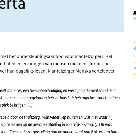
erta
N
K
L
d met het ondersteuningsaanbod voor mantelzorgers. Het
t verhalen en ervaringen van mensen met een chronische
M
r hun dagelijks leven. Mantelzorger Mariska vertelt over
 heeft diabetes, een hersenbeschadiging en werd jong dementerend. Het
est nemen en hem regelmatig heb verhuisd. Ik heb mijn best moeten doen
plek te krijgen. (…)
eld door de thuiszorg. Mijn vader liep buiten en wist niet waar hij
op te nemen op de gesloten afdeling in een crisisopvang. (…) Ik was
e laat. Toen ik de zorginstelling aan de andere kant van Rotterdam had