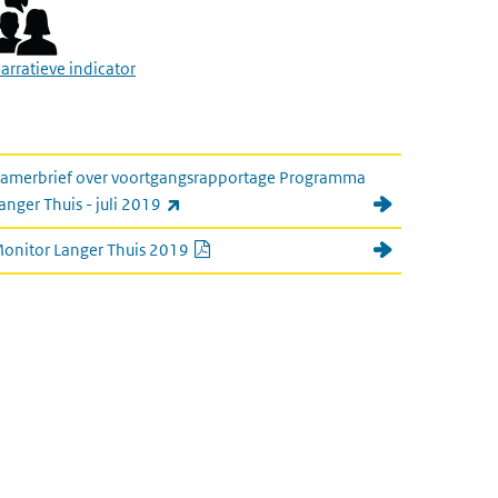
arratieve indicator
link naar kamerbrief en monitor
amerbrief over voortgangsrapportage Programma
(externe link)
anger Thuis - juli 2019
PDF document
onitor Langer Thuis 2019