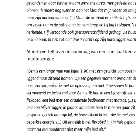
gevonden en daar binnen kwam werd me direct mee gedeeld dat z
binnen. Ik moest nog wennen aan het idee dat mijn vader op een 
naar zijn aanleunwoning. (…) Maar de ochtend erna bleek hij 's na
om zeven uur in de auto, ging bij hem langs en hij lag te slapen. ’s
herkende. Hij vertoonde ook grensoverschrijdend gedrag. De hui
beschikbaar. Ik heb tot half drie 's nachts op zijn bank liggen wa
Alberta vertelt over de aanvraag van een speciaal bed 
mantelzorger:
“Ben is een lange man van bijna 1,90 met een gewicht van boven d
liggend naar zittend komen. Op een gegeven moment werd het du
onze zorgorganisatie met de oplossing om met 2 personen te kome
vermoeiend en belastend voor Ben is. Ik had in een tijdschrift een
flexobed: een bed met een draaiende bedbodem met matras. (…) Daa
bed kon blijven liggen in plaats van naast hem te moeten gaan zit
gesjor en getrek aan zijn lijf, de hoeveelheid kracht die hij met zi
beperkte energie. (…) Uiteindelijk is het flexobed (…) in huis gepla
nacht na een noodkreet niet meer mijn bed uit.”