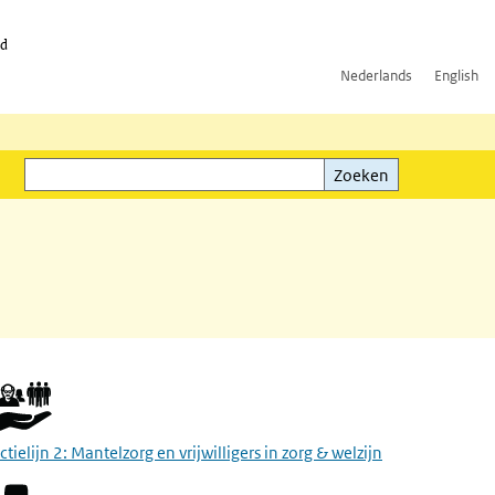
id
Nederlands
English
Zoeken
ink)
Zoeken
ctielijn 2: Mantelzorg en vrijwilligers in zorg & welzijn