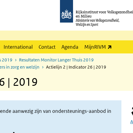
Rijksinstituut voor Volksgezondhe
en Milieu
Ministerie van Volksgezondheid,
Welzijn en Sport
(externe l
International
Contact
Agenda
MijnRIVM
s 2019
Resultaten Monitor Langer Thuis 2019
ers in zorg en welzijn
Actielijn 2 | Indicator 26 | 2019
26 | 2019
doende aanwezig zijn van ondersteunings-aanbod in
A