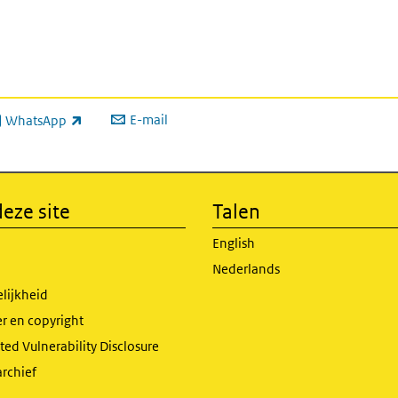
E-mail
WhatsApp
xterne link)
eze site
Talen
English
Nederlands
lijkheid
r en copyright
ed Vulnerability Disclosure
archief