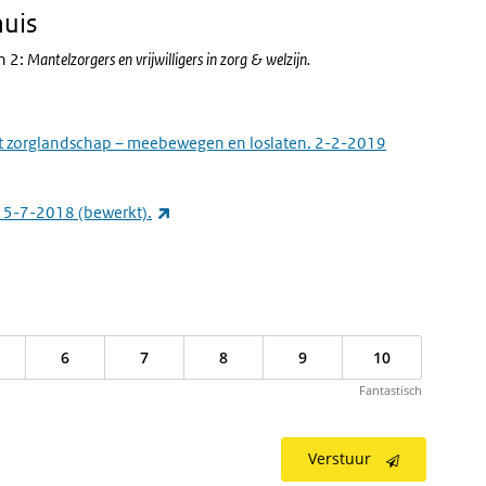
huis
jn 2:
Mantelzorgers en vrijwilligers in zorg & welzijn.
et zorglandschap – meebewegen en loslaten. 2-2-2019
(externe link)
. 5-7-2018 (bewerkt).
6
7
8
9
10
Fantastisch
Verstuur