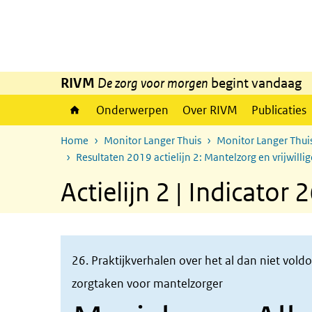
Overslaan en naar de inhoud gaan
Direct naar de hoofdnavigatie
RIVM
De zorg voor morgen
begint vandaag
Onderwerpen
Over RIVM
Publicaties
Home
Monitor Langer Thuis
Monitor Langer Thui
Resultaten 2019 actielijn 2: Mantelzorg en vrijwillig
Actielijn 2 | Indicator 
26. Praktijkverhalen over het al dan niet vol
zorgtaken voor mantelzorger