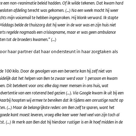
e een non-reanimatie beleid hadden. Of ik wilde tekenen. Dat kwam hard
gesloten afdeling terecht was gekomen. (…) Na een week mocht hij weer
chts mijn voicemail te hebben ingesproken. Hij klonk verward. Ik stapte
 Middags belde de thuiszorg dat hij weer in de war was en zijn huis niet
sarts regelde nogmaals een crisisopname, maar er was geen ambulance
chten tot de broeders kwamen.” (…)
voor haar partner dat haar ondersteunt in haar zorgtaken als
e 100 kilo. Door de gevolgen van een beroerte kan hij zelf niet van
idelijk dat het helpen van Ben te zwaar werd voor 1 persoon en kwam
n. Dit betekent voor ons: elke dag meer mensen in ons huis, wat
 advertentie van een roterend bed gezien (…). Via Google kwam ik uit bij een
rbij hoopten wij ermee te bereiken dat ik tijdens een onrustige nacht op
ten. (…) Maar de belangrijkste reden: om Ben zelf te sparen, want het
jn goede kant moest leveren, vroeg elke keer weer heel veel van zijn toch al
atst. (…) Ik merk aan Ben dat hij hierdoor rustiger is en ik hoef midden in de