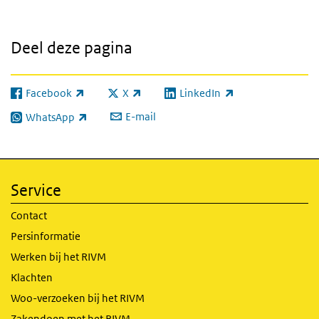
Deel deze pagina
Facebook
X
LinkedIn
(externe link)
(externe link)
(externe link)
E-mail
WhatsApp
(externe link)
Service
Contact
Persinformatie
Werken bij het RIVM
Klachten
Woo-verzoeken bij het RIVM
Zakendoen met het RIVM