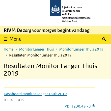
Overslaan en naar de inhoud gaan
Direct naar de hoofdnavigatie
Rijksinstituut voor
Volksgezondheid
en Milieu
Ministerie van Volksgezondheid,
Welzijn en Sport
RIVM
De zorg voor morgen
begint vandaag
Z
Menu
Home
Monitor Langer Thuis
Monitor Langer Thuis 2019
Resultaten Monitor Langer Thuis 2019
Resultaten Monitor Langer Thuis
2019
Integratief beeld; overzicht van de spreidi
Dashboard Monitor Langer Thuis 2019
01-07-2019
Dashboard Monitor Langer 
PDF | 230,49 kB