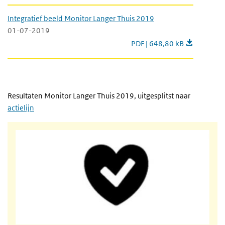
Integratief beeld Monitor Langer Thuis 2019
01-07-2019
Integratief beeld Monitor L
PDF | 648,80 kB
Resultaten Monitor Langer Thuis 2019, uitgesplitst naar
actielijn
Overall indicator: Kwaliteit van leven