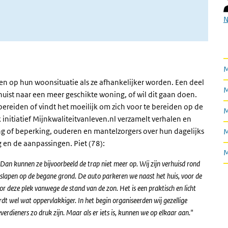
N
M
n op hun woonsituatie als ze afhankelijker worden. Een deel
M
ist naar een meer geschikte woning, of wil dit gaan doen.
bereiden of vindt het moeilijk om zich voor te bereiden op de
M
k initiatief Mijnkwaliteitvanleven.nl verzamelt verhalen en
 of beperking, ouderen en mantelzorgers over hun dagelijks
M
g en de aanpassingen. Piet (78):
M
an kunnen ze bijvoorbeeld de trap niet meer op. Wij zijn verhuisd rond
 slapen op de begane grond. De auto parkeren we naast het huis, voor de
 deze plek vanwege de stand van de zon. Het is een praktisch en licht
dt wel wat oppervlakkiger. In het begin organiseerden wij gezellige
dieners zo druk zijn. Maar als er iets is, kunnen we op elkaar aan."