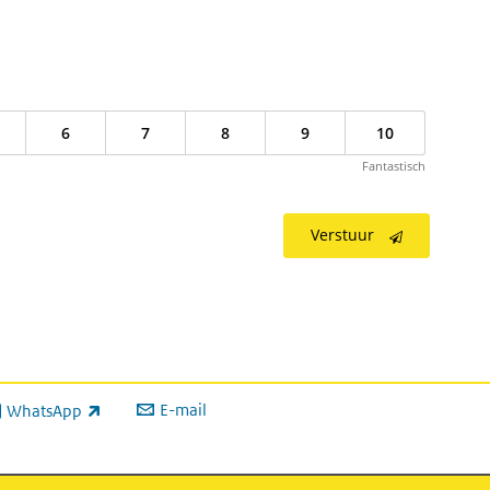
6
7
8
9
10
Fantastisch
Verstuur
E-mail
WhatsApp
xterne link)