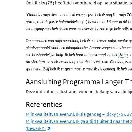
Ook Ricky (75) heeft zich voorbereid op haar situatie, 
"Ondanks mijn slechtziendheid en epilepsie heb ik nog tot mijn 7
prima, met de juiste hulpmiddelen. (…) Ik woon al 36 jaar in dit hu
verzorgingshuis heb ik een enorme aversie. Ik zou mijn hele zelf
Op aanraden van mijn neuroloog heb ik een cursus valpreventie g
plaatsgemaakt voor een inloopdouche. Aanpassingen zoals beugels 
een huishoudelijke hulp. Ik heb haar aangevraagd via het
Wmo
-l
Amsterdam, ik zoek ze vaak op met de bus en trein. Gelukkig is er
spannend. Zelf heb ik er geen moeite mee: ik zie genoeg. Ik heb v
Aansluiting Programma Langer T
Deze indicator is illustratief voor het belang van actieli
Referenties
Mijnkwaliteitvanleven.nl. Ik zie genoeg – Ricky (75). 
Mijnkwaliteitvanleven.nl. Ik ga altijd fluitend naar het
(externe link)
(bewerkt).