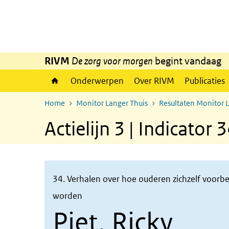
Overslaan en naar de inhoud gaan
Direct naar de hoofdnavigatie
RIVM
De zorg voor morgen
begint vandaag
Onderwerpen
Over RIVM
Publicaties
Home
Monitor Langer Thuis
Resultaten Monitor 
Actielijn 3 | Indicator 
34. Verhalen over hoe ouderen zichzelf voorbe
worden
Piet, Ricky