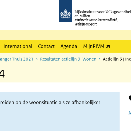
Rijksinstituut voor Volksgezondhe
en Milieu
Ministerie van Volksgezondheid,
Welzijn en Sport
(externe l
International
Contact
Agenda
MijnRIVM
Langer Thuis 2021
Resultaten actielijn 3: Wonen
Actielijn 3 | I
34
reiden op de woonsituatie als ze afhankelijker
A