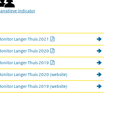
arratieve indicator
link naar kamerbrief en monitor
PDF document
onitor Langer Thuis 2021
PDF document
onitor Langer Thuis 2020
PDF document
onitor Langer Thuis 2019
onitor Langer Thuis 2020 (website)
onitor Langer Thuis 2019 (website)