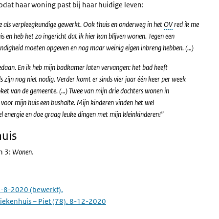
zodat haar woning past bij haar huidige leven:
0e als verpleegkundige gewerkt. Ook thuis en onderweg in het
OV
red ik me
is en heb het zo ingericht dat ik hier kan blijven wonen. Tegen een
standigheid moeten opgeven en nog maar weinig eigen inbreng hebben. (…)
edaan. En ik heb mijn badkamer laten vervangen: het bad heeft
zijn nog niet nodig. Verder komt er sinds vier jaar één keer per week
oket van de gemeente. (…) Twee van mijn drie dochters wonen in
 voor mijn huis een bushalte. Mijn kinderen vinden het wel
eel energie en doe graag leuke dingen met mijn kleinkinderen!”
huis
jn 3:
Wonen
.
27-8-2020 (bewerkt).
 ziekenhuis – Piet (78). 8-12-2020