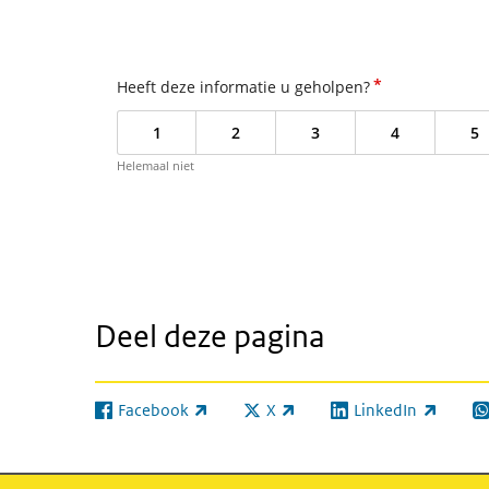
*
Heeft deze informatie u geholpen?
1
2
3
4
5
Helemaal niet
Deel deze pagina
Facebook
X
LinkedIn
(externe link)
(externe link)
(externe link)
(e