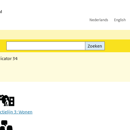
id
Nederlands
English
Zoeken
ink)
Zoeken
ndicator 34
ctielijn 3: Wonen