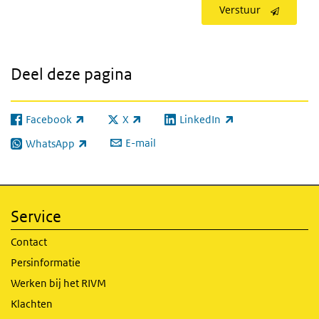
Verstuur
Deel deze pagina
Facebook
X
LinkedIn
(externe link)
(externe link)
(externe link)
E-mail
WhatsApp
(externe link)
Service
Contact
Persinformatie
Werken bij het RIVM
Klachten