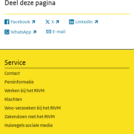
Deel deze pagina
Facebook
X
LinkedIn
(externe link)
(externe link)
(externe link)
E-mail
WhatsApp
(externe link)
Service
Contact
Persinformatie
Werken bij het RIVM
Klachten
Woo-verzoeken bij het RIVM
Zakendoen met het RIVM
Huisregels sociale media