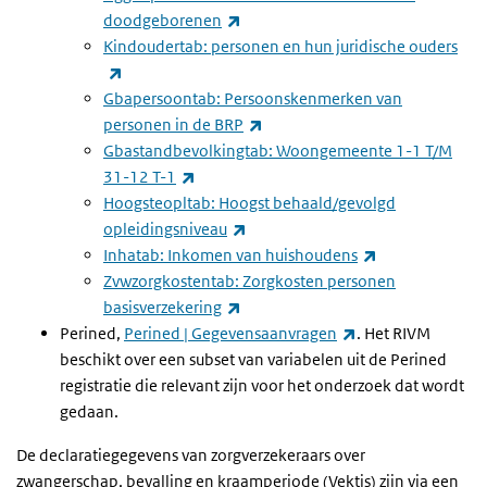
(externe link)
doodgeborenen
Kindoudertab: personen en hun juridische ouders
(externe link)
Gbapersoontab: Persoonskenmerken van
(externe link)
personen in de BRP
Gbastandbevolkingtab: Woongemeente 1-1 T/M
(externe link)
31-12 T-1
Hoogsteopltab: Hoogst behaald/gevolgd
(externe link)
opleidingsniveau
(externe link)
Inhatab: Inkomen van huishoudens
Zvwzorgkostentab: Zorgkosten personen
(externe link)
basisverzekering
(externe link)
Perined,
Perined | Gegevensaanvragen
. Het RIVM
beschikt over een subset van variabelen uit de Perined
registratie die relevant zijn voor het onderzoek dat wordt
gedaan.
De declaratiegegevens van zorgverzekeraars over
zwangerschap, bevalling en kraamperiode (Vektis) zijn via een