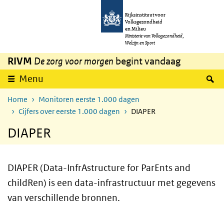
Overslaan en naar de inhoud gaan
Direct naar de hoofdnavigatie
Rijksinstituut voor
Volksgezondheid
en Milieu
Ministerie van Volksgezondheid,
Welzijn en Sport
RIVM
De zorg voor morgen
begint vandaag
Z
Menu
Home
Monitoren eerste 1.000 dagen
Cijfers over eerste 1.000 dagen
DIAPER
DIAPER
DIAPER (Data-InfrAstructure for ParEnts and
childRen) is een data-infrastructuur met gegevens
van verschillende bronnen.