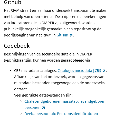
Github
Het RIVM streeft ernaar haar onderzoek transparant te maken
met behulp van open science. De scripts en de berekeningen
van indicatoren die in DIAPER zijn uitgevoerd, worden
publiekelijk toegankelijk gemaakt in een repository op de
(externe link)
bedrijfspagina van het RIVM in
GitHub
.
Codeboek
Beschrijvingen van de secundaire data die in DIAPER
beschikbaar zijn, kunnen worden geraadpleegd via
(exte
CBS microdata catalogus,
Catalogus microdata | CBS
.
Afhankelijk van het onderzoek, worden gegevens van
microdata bestanden toegevoegd aan de onderzoeks-
dataset.
Veel gebruikte databestanden zijn:
Gbalevendgeborenenmassatab: levendgeboren
(externe link)
personen
Dggbapersoontab: Persoonsidentificatoren