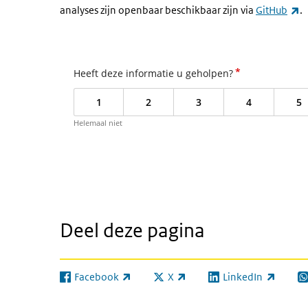
(e
analyses zijn openbaar beschikbaar zijn via
GitHub
.
*
Heeft deze informatie u geholpen?
1
2
3
4
5
Helemaal niet
Deel deze pagina
Facebook
X
LinkedIn
(externe link)
(externe link)
(externe link)
(e