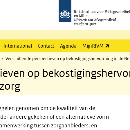
Rijksinstituut voor Volksgezondhe
en Milieu
Ministerie van Volksgezondheid,
Welzijn en Sport
(externe l
International
Contact
Agenda
MijnRIVM
Verschillende perspectieven op bekostigingshervorming in de N
tieven op bekostigingshervo
zorg
regelen genomen om de kwaliteit van de
nder andere gekeken of een alternatieve vorm
samenwerking tussen zorgaanbieders, en