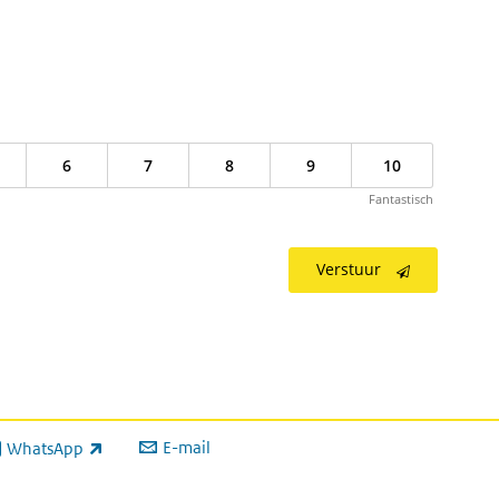
xterne link)
6
7
8
9
10
Fantastisch
Verstuur
E-mail
WhatsApp
xterne link)