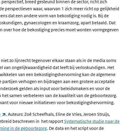
erspectief, breed gesteund binnen de sector, richt zich
e perspectieven waar, waarvan 1 zich meer richt op gelijkheid
ns dat een andere vorm van bekostiging nodig is. Bij de
loskundigen, gynaecologen en kraamzorg, apart betaald. Dat
n over hoe de bekostiging precies moet worden vormgegeven
iet zo lijnrecht tegenover elkaar staan als in de media soms
oel van ongelijkwaardigheid dat leeft bij verloskundigen. Het
ontwikkelen van een bekostigingshervorming kan de algemene
e partijen verhogen en bijdragen aan een grotere acceptatie
 onderzoek gelden als input voor beleidsmakers en voor de
n het samen verbeteren van de kwaliteit van de geboortezorg.
levant voor nieuwe initiatieven voor bekostigingshervorming.
(externe link)
e
. Auteurs: Zoë Scheefhals, Eline de Vries, Jeroen Struijs,
gebreid beschreven in het rapport
Systematische studie naar de
ming in de geboortezorg
.
De data en het script voor de