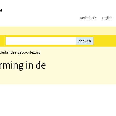
id
Nederlands
English
Zoeken
ink)
Zoeken
ederlandse geboortezorg
rming in de