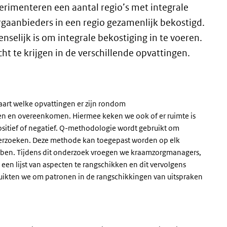
perimenteren een aantal regio’s met integrale
rgaanbieders in een regio gezamenlijk bekostigd.
enselijk is om integrale bekostiging in te voeren.
t te krijgen in de verschillende opvattingen.
art welke opvattingen er zijn rondom
len en overeenkomen. Hiermee keken we ook of er ruimte is
ositief of negatief. Q-methodologie wordt gebruikt om
nderzoeken. Deze methode kan toegepast worden op elk
en. Tijdens dit onderzoek vroegen we kraamzorgmanagers,
en lijst van aspecten te rangschikken en dit vervolgens
bruikten we om patronen in de rangschikkingen van uitspraken