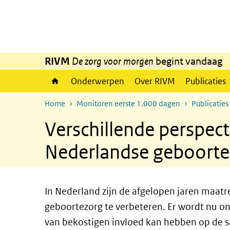
Overslaan en naar de inhoud gaan
Direct naar de hoofdnavigatie
RIVM
De zorg voor morgen
begint vandaag
Onderwerpen
Over RIVM
Publicaties
Home
Monitoren eerste 1.000 dagen
Publicaties
Verschillende perspec
Nederlandse geboorte
In Nederland zijn de afgelopen jaren maat
geboortezorg te verbeteren. Er wordt nu o
van bekostigen invloed kan hebben op de 