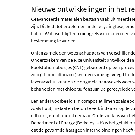
Nieuwe ontwikkelingen in het r
Geavanceerde materialen bestaan vaak uit meerder
zijn. Dit leidt tot problemen in de recyclingfase, om
halen. Wat overblijft zijn mengsels van materialen v
bestemming te vinden.
Onlangs meldden wetenschappers van verschillende 
Onderzoekers van de Rice Universiteit ontwikkelden
koolstofnanobuisjes (CNT) gebaseerd op een proces w
zuur (chloorsulfonzuur) worden samengevoegd tot h
levenscyclus, kunnen de originele nanovezels weer
behandelen met chloorsulfonzuur. De gerecyclede v
Een ander voorbeeld zijn composietlijmen zoals epo
zoals hout, metaal en beton te verbinden en op te v
uithardt, is dat onomkeerbaar. Onderzoekers van he
Department of Energy
(Berkeley Lab) is het gelukt 
dat de gevormde hars geen interne bindingen heeft d