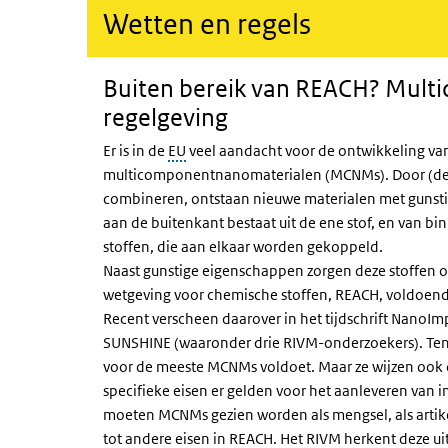
Wetten en regels
Buiten bereik van
REACH
? Mult
regelgeving
Er is in de
EU
veel aandacht voor de ontwikkeling va
multicomponentnanomaterialen (MCNMs). Door (de e
combineren, ontstaan nieuwe materialen met gunsti
aan de buitenkant bestaat uit de ene stof, en van bin
stoffen, die aan elkaar worden gekoppeld.
Naast gunstige eigenschappen zorgen deze stoffen oo
wetgeving voor chemische stoffen, REACH, voldoende
Recent verscheen daarover in het tijdschrift NanoIm
SUNSHINE
(waaronder drie RIVM-onderzoekers). Ten
voor de meeste MCNMs voldoet. Maar ze wijzen ook op
specifieke eisen er gelden voor het aanleveren van 
moeten MCNMs gezien worden als mengsel, als artike
tot andere eisen in REACH. Het RIVM herkent deze u