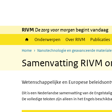
Overslaan en naar de inhoud gaan
Direct naar de hoofdnavigatie
RIVM
De zorg voor morgen
begint vandaag
Onderwerpen
Over RIVM
Publicaties
Home
Nanotechnologie en geavanceerde material
Samenvatting RIVM on
Wetenschappelijke en Europese beleidsont
Dit is een Nederlandse samenvatting van de Engelstali
De volledige teksten zijn alleen in het Engels beschikb