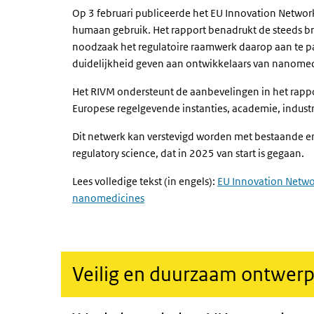
Op 3 februari publiceerde het EU
Innovation Networ
humaan gebruik. Het rapport benadrukt de steeds b
noodzaak het regulatoire raamwerk daarop aan te pa
duidelijkheid geven aan ontwikkelaars van nanome
Het RIVM ondersteunt de aanbevelingen in het rapp
Europese regelgevende instanties, academie, indust
Dit netwerk kan verstevigd worden met bestaande en 
regulatory science
, dat in 2025 van start is gegaan.
Lees volledige tekst (in engels):
EU Innovation Networ
nanomedicines
Veilig en duurzaam ontwer