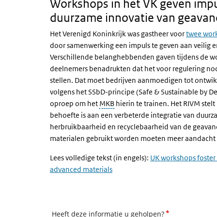
Workshops in het VK geven impu
duurzame innovatie van geavan
Het Verenigd Koninkrijk was gastheer voor
twee wor
door samenwerking een impuls te geven aan veilig 
Verschillende belanghebbenden gaven tijdens de wo
deelnemers benadrukten dat het voor regulering nod
stellen. Dat moet bedrijven aanmoedigen tot ontwi
volgens het SSbD-principe (
Safe & Sustainable by D
oproep om het
MKB
hierin te trainen. Het RIVM stel
behoefte is aan een verbeterde integratie van duur
herbruikbaarheid en recyclebaarheid van de geavan
materialen gebruikt worden moeten meer aandacht k
Lees volledige tekst (in engels):
UK workshops foster 
advanced materials
*
Heeft deze informatie u geholpen?