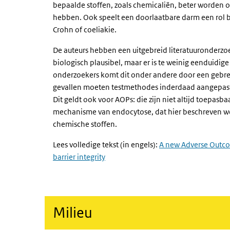
bepaalde stoffen, zoals chemicaliën, beter worden
hebben. Ook speelt een doorlaatbare darm een rol bij
Crohn of coeliakie.
De auteurs hebben een uitgebreid literatuuronder
biologisch plausibel, maar er is te weinig eenduid
onderzoekers komt dit onder andere door een gebr
gevallen moeten testmethodes inderdaad aangepas
Dit geldt ook voor AOPs: die zijn niet altijd toepas
mechanisme van endocytose, dat hier beschreven word
chemische stoffen.
Lees volledige tekst (in engels):
A new Adverse Outco
barrier integrity
Milieu