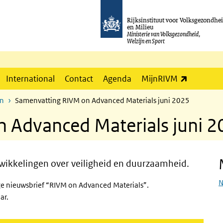
Rijksinstituut voor Volksgezondhe
en Milieu
Ministerie van Volksgezondheid,
Welzijn en Sport
(externe l
International
Contact
Agenda
MijnRIVM
en
Samenvatting RIVM on Advanced Materials juni 2025
 Advanced Materials juni 2
wikkelingen over veiligheid en duurzaamheid.
N
ge nieuwsbrief “RIVM on Advanced Materials”.
aar.