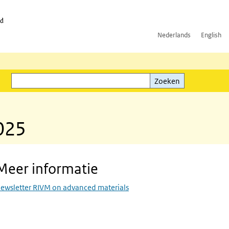
id
Nederlands
English
Zoeken
ink)
Zoeken
025
Meer informatie
ewsletter RIVM on advanced materials