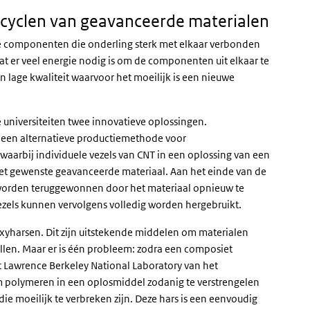
ecyclen van geavanceerde materialen
e componenten die onderling sterk met elkaar verbonden
dat er veel energie nodig is om de componenten uit elkaar te
an lage kwaliteit waarvoor het moeilijk is een nieuwe
universiteiten twee innovatieve oplossingen.
 een alternatieve productiemethode voor
aarbij individuele vezels van CNT in een oplossing van een
et gewenste geavanceerde materiaal. Aan het einde van de
 worden teruggewonnen door het materiaal opnieuw te
ezels kunnen vervolgens volledig worden hergebruikt.
xyharsen. Dit zijn uitstekende middelen om materialen
ullen. Maar er is één probleem: zodra een composiet
t
Lawrence Berkeley National Laboratory van het
om polymeren in een oplosmiddel zodanig te verstrengelen
ie moeilijk te verbreken zijn. Deze hars is een eenvoudig