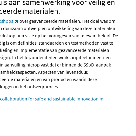
ls aan samenwerking voor veilig en
ceerde materialen.
(externe link)
kshops
over geavanceerde materialen. Het doel was om
en duurzaam ontwerp en ontwikkeling van deze materialen.
rkshop hun visie op het vormgeven van relevant beleid. De
ig is om definities, standaarden en testmethoden vast te
kkeling en implementatie van geavanceerde materialen
esign
). In het bijzonder deden workshopdeelnemers een
t in aanvulling hierop vast dat er binnen de SSbD-aanpak
zaamheidsaspecten. Aspecten van levensduur,
ceerde materialen en van producten waarin deze
rijgen in het ontwerpproces.
collaboration for safe and sustainable innovation in