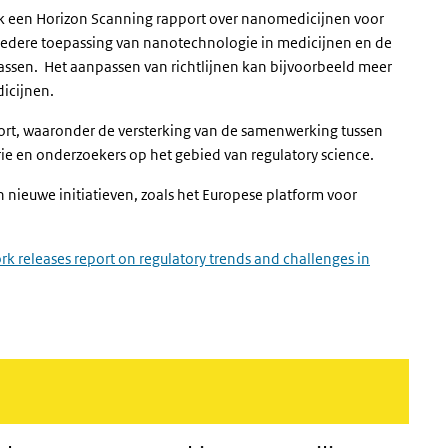
k
een
Horizon Scanning
rapport over nanomedicijnen voor
redere toepassing van nanotechnologie in medicijnen en de
ssen. Het aanpassen van richtlijnen kan bijvoorbeeld meer
dicijnen.
ort, waaronder de versterking van de samenwerking tussen
rie en onderzoekers op het gebied van
regulatory science
.
nieuwe initiatieven, zoals het Europese platform voor
k releases report on regulatory trends and challenges in
p