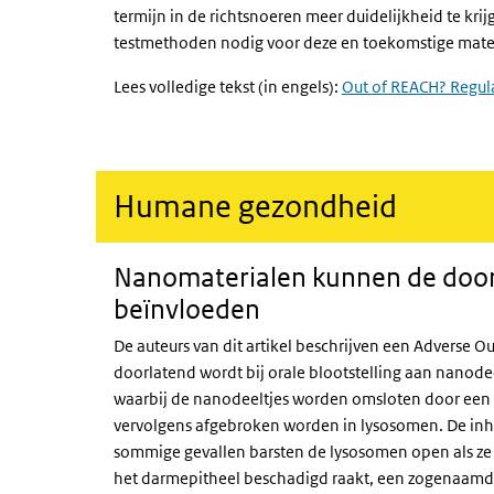
termijn in de richtsnoeren meer duidelijkheid te kri
testmethoden nodig voor deze en toekomstige mate
Lees volledige tekst (in engels):
Out of REACH? Regul
Humane gezondheid
Nanomaterialen kunnen de doo
beïnvloeden
De auteurs van dit artikel beschrijven een
Adverse O
doorlatend wordt bij orale blootstelling aan nanodee
waarbij de nanodeeltjes worden omsloten door een s
vervolgens afgebroken worden in lysosomen. De inho
sommige gevallen barsten de lysosomen open als ze
het darmepitheel beschadigd raakt, een zogenaamde 