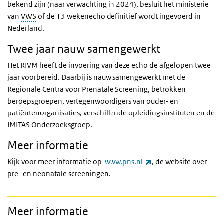
bekend zijn (naar verwachting in 2024), besluit het ministerie
van
VWS
of de 13 wekenecho definitief wordt ingevoerd in
Nederland.
Twee jaar nauw samengewerkt
Het RIVM heeft de invoering van deze echo de afgelopen twee
jaar voorbereid. Daarbij is nauw samengewerkt met de
Regionale Centra voor Prenatale Screening, betrokken
beroepsgroepen, vertegenwoordigers van ouder- en
patiëntenorganisaties, verschillende opleidingsinstituten en de
IMITAS Onderzoeksgroep.
Meer informatie
(externe link)
Kijk voor meer informatie op
www.pns.nl
, de website over
pre- en neonatale screeningen.
Meer informatie