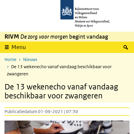
Overslaan en naar de inhoud gaan
Direct naar de hoofdnavigatie
Rijksinstituut voor
Volksgezondheid
en Milieu
Ministerie van Volksgezondheid,
Welzijn en Sport
RIVM
De zorg voor morgen
begint vandaag
Z
Menu
Home
Nieuws
De 13 wekenecho vanaf vandaag beschikbaar voor
zwangeren
De 13 wekenecho vanaf vandaag
beschikbaar voor zwangeren
Publicatiedatum 01-09-2021 | 07:30