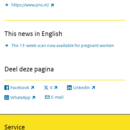
(externe link)
https://www.pns.nl/
This news in English
The 13-week scan now available for pregnant women
Deel deze pagina
Facebook
X
LinkedIn
(externe link)
(externe link)
(externe link)
E-mail
WhatsApp
(externe link)
Service