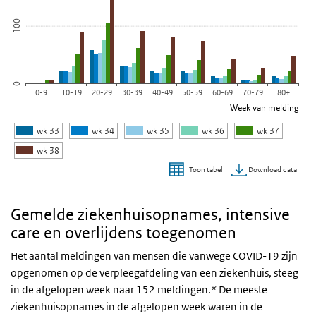
100
0
0-9
10-19
20-29
30-39
40-49
50-59
60-69
70-79
80+
Week van melding
wk 33
wk 34
wk 35
wk 36
wk 37
wk 38
Download data
Toon tabel
Einde van interactieve grafiek.
Gemelde ziekenhuisopnames, intensive
care en overlijdens toegenomen
Het aantal meldingen van mensen die vanwege COVID-19 zijn
opgenomen op de verpleegafdeling van een ziekenhuis, steeg
in de afgelopen week naar 152 meldingen.* De meeste
ziekenhuisopnames in de afgelopen week waren in de