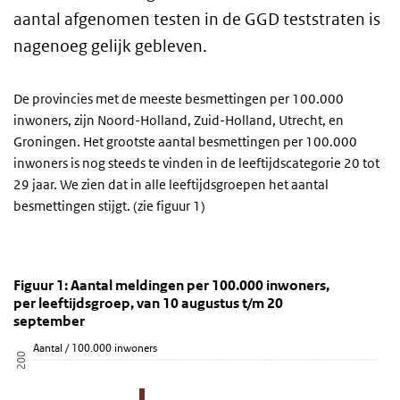
aantal afgenomen testen in de GGD teststraten is
nagenoeg gelijk gebleven.
De provincies met de meeste besmettingen per 100.000
inwoners, zijn Noord-Holland, Zuid-Holland, Utrecht, en
Groningen. Het grootste aantal besmettingen per 100.000
inwoners is nog steeds te vinden in de leeftijdscategorie 20 tot
29 jaar. We zien dat in alle leeftijdsgroepen het aantal
besmettingen stijgt. (zie figuur 1)
Figuur 1: Aantal meldingen per 100.000 inwoners, p
Grafiek 22 september
Sla de grafiek 'Figuur 1: Aantal meldingen per 100.000 inwoners, 
Figuur 1: Aantal meldingen per 100.000 inwoners,
per leeftijdsgroep, van 10 augustus t/m 20
Staaf grafiek met 6 reeksen.
september
Bekijk als data tabel.
Aantal / 100.000 inwoners
De grafiek heeft 1 X-as die Week van melding weergeeft.
200
De grafiek heeft 1 Y-as die Aantal / 100.000 inwoners weergeeft.