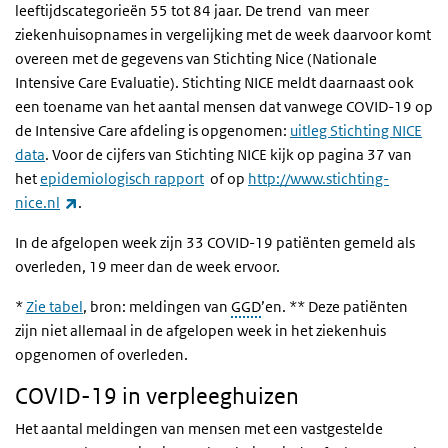
leeftijdscategorieën 55 tot 84 jaar. De trend van meer
ziekenhuisopnames in vergelijking met de week daarvoor komt
overeen met de gegevens van Stichting Nice (Nationale
Intensive Care Evaluatie). Stichting NICE meldt daarnaast ook
een toename van het aantal mensen dat vanwege COVID-19 op
de Intensive Care afdeling is opgenomen:
uitleg Stichting NICE
data
. Voor de cijfers van Stichting NICE kijk op pagina 37 van
het
epidemiologisch rapport
of op
http://www.stichting-
(externe link)
nice.nl
.
In de afgelopen week zijn 33 COVID-19 patiënten gemeld als
overleden, 19 meer dan de week ervoor.
*
Zie tabel
, bron: meldingen van
GGD
’en. ** Deze patiënten
zijn niet allemaal in de afgelopen week in het ziekenhuis
opgenomen of overleden.
COVID-19 in verpleeghuizen
Het aantal meldingen van mensen met een vastgestelde