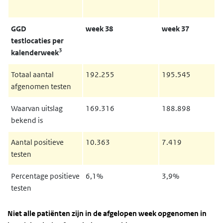
GGD
week 38
week 37
testlocaties per
3
kalenderweek
Totaal aantal
192.255
195.545
afgenomen testen
Waarvan uitslag
169.316
188.898
bekend is
Aantal positieve
10.363
7.419
testen
Percentage positieve
6,1%
3,9%
testen
Niet alle patiënten zijn in de afgelopen week opgenomen in