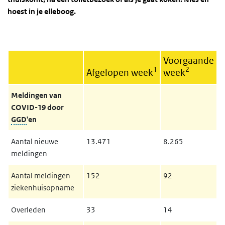
hoest in je elleboog.
Voorgaande
1
2
Afgelopen week
week
Meldingen van
COVID-19 door
GGD
'en
Aantal nieuwe
13.471
8.265
meldingen
Aantal meldingen
152
92
ziekenhuisopname
Overleden
33
14