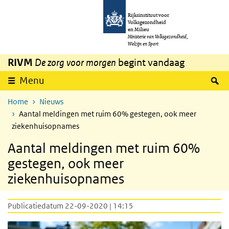
Overslaan en naar de inhoud gaan
Direct naar de hoofdnavigatie
Rijksinstituut voor
Volksgezondheid
en Milieu
Ministerie van Volksgezondheid,
Welzijn en Sport
RIVM
De zorg voor morgen
begint vandaag
Z
Menu
Home
Nieuws
Aantal meldingen met ruim 60% gestegen, ook meer
ziekenhuisopnames
Aantal meldingen met ruim 60%
gestegen, ook meer
ziekenhuisopnames
Publicatiedatum 22-09-2020 | 14:15