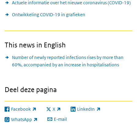
Actuele informatie over het nieuwe coronavirus (COVID-19)
Ontwikkeling COVID-19 in grafieken
This news in English
Number of newly reported infections rises by more than
60%, accompanied by an increase in hospitalisations
Deel deze pagina
Facebook
X
LinkedIn
(externe link)
(externe link)
(externe link)
E-mail
WhatsApp
(externe link)