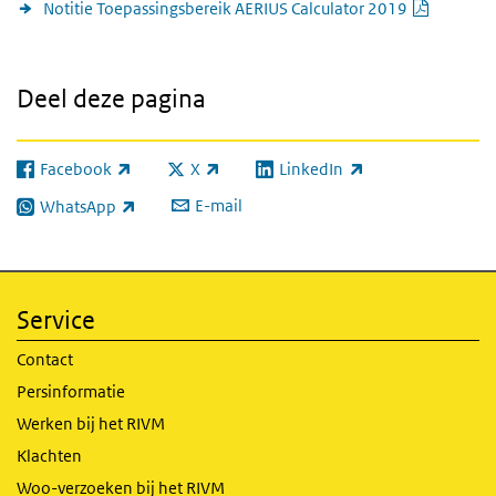
PDF doc
Notitie Toepassingsbereik AERIUS Calculator 2019
Deel deze pagina
Facebook
X
LinkedIn
(externe link)
(externe link)
(externe link)
E-mail
WhatsApp
(externe link)
Service
Contact
Persinformatie
Werken bij het RIVM
Klachten
Woo-verzoeken bij het RIVM