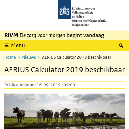
Overslaan en naar de inhoud gaan
Direct naar de hoofdnavigatie
Rijksinstituut voor
Volksgezondheid
en Milieu
Ministerie van Volksgezondheid,
Welzijn en Sport
RIVM
De zorg voor morgen
begint vandaag
Z
Menu
Home
Nieuws
AERIUS Calculator 2019 beschikbaar
AERIUS Calculator 2019 beschikbaar
Publicatiedatum 16-09-2019 | 09:00