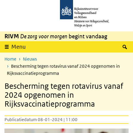
Overslaan en naar de inhoud gaan
Direct naar de hoofdnavigatie
Rijksinstituut voor
Volksgezondheid
en Milieu
Ministerie van Volksgezondheid,
Welzijn en Sport
RIVM
De zorg voor morgen
begint vandaag
Z
Menu
Home
Nieuws
Bescherming tegen rotavirus vanaf 2024 opgenomen in
Rijksvaccinatieprogramma
Bescherming tegen rotavirus vanaf
2024 opgenomen in
Rijksvaccinatieprogramma
Publicatiedatum 08-01-2024 | 11:00