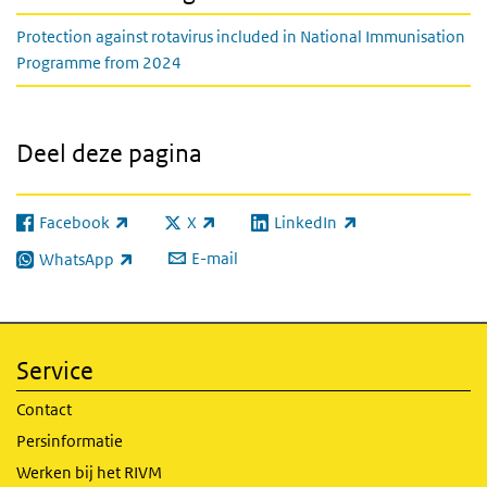
Protection against rotavirus included in National Immunisation
Programme from 2024
Deel deze pagina
Facebook
X
LinkedIn
(externe link)
(externe link)
(externe link)
E-mail
WhatsApp
(externe link)
Service
Contact
Persinformatie
Werken bij het RIVM