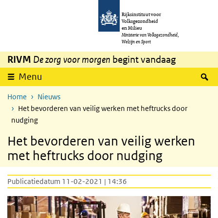
Overslaan en naar de inhoud gaan
Direct naar de hoofdnavigatie
Rijksinstituut voor
Volksgezondheid
en Milieu
Ministerie van Volksgezondheid,
Welzijn en Sport
RIVM
De zorg voor morgen
begint vandaag
Z
Menu
Home
Nieuws
Het bevorderen van veilig werken met heftrucks door
nudging
Het bevorderen van veilig werken
met heftrucks door nudging
Publicatiedatum 11-02-2021 | 14:36