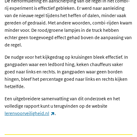
De herformulering en aanscherping van de regel in het combi-
rij experiment is effectief gebleken. Er werd naar aanleiding
van de nieuwe regel tijdens het heffen of dalen, minder vaak
gereden of gedraaid. Met andere woorden, combi-rijden kwam
minder voor. De rood/groene lampjes in de truck hebben
echter geen toegevoegd effect gehad boven de aanpassing van
de regel.
De nudge voor het kijkgedrag op kruisingen bleek effectief. In
gangpaden waar een ledbord hing, keken chauffeurs vaker
goed naar links en rechts. In gangpaden waar geen borden
hingen, bleef het percentage goed naar links en rechts kijken
hetzelfde.
Een uitgebreidere samenvatting van dit onderzoek en het
volledige rapport kunt u terugvinden op de website
(externe link)
lerenvoorveiligheid.nl
.