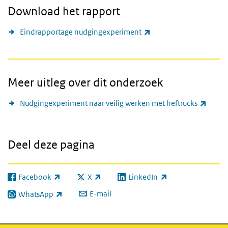
Download het rapport
(externe link)
Eindrapportage nudgingexperiment
Meer uitleg over dit onderzoek
(exter
Nudgingexperiment naar veilig werken met heftrucks
Deel deze pagina
Facebook
X
LinkedIn
(externe link)
(externe link)
(externe link)
E-mail
WhatsApp
(externe link)