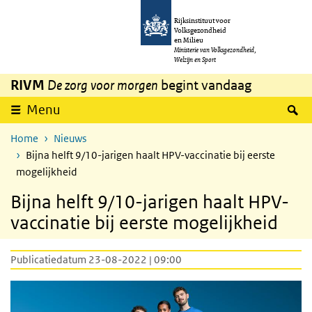
Overslaan en naar de inhoud gaan
Direct naar de hoofdnavigatie
Rijksinstituut voor
Volksgezondheid
en Milieu
Ministerie van Volksgezondheid,
Welzijn en Sport
RIVM
De zorg voor morgen
begint vandaag
Z
Menu
Home
Nieuws
Bijna helft 9/10-jarigen haalt HPV-vaccinatie bij eerste
mogelijkheid
Bijna helft 9/10-jarigen haalt HPV-
vaccinatie bij eerste mogelijkheid
Publicatiedatum 23-08-2022 | 09:00