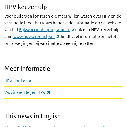
HPV keuzehulp
Voor ouders en jongeren die meer willen weten over HPV en de
vaccinatie biedt het RIVM behalve de informatie op de website
(externe link)
van het
Rijksvaccinatieprogramma
ook een HPV-keuzehulp
(externe link)
aan.
www.hpvkeuzehulp.nl
biedt veel informatie en helpt
om afwegingen bij vaccinatie op een rij te zetten.
Meer informatie
(externe link)
HPV-kanker
(externe link)
Vaccineren tegen HPV
This news in English