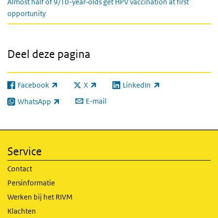
Almost half of 9/10-year-olds get HPV vaccination at first
opportunity
Deel deze pagina
Facebook
X
LinkedIn
(externe link)
(externe link)
(externe link)
E-mail
WhatsApp
(externe link)
Service
Contact
Persinformatie
Werken bij het RIVM
Klachten