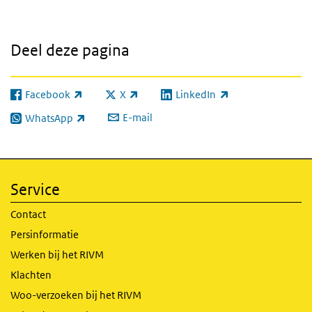
Deel deze pagina
Facebook
X
LinkedIn
(externe link)
(externe link)
(externe link)
E-mail
WhatsApp
(externe link)
Service
Contact
Persinformatie
Werken bij het RIVM
Klachten
Woo-verzoeken bij het RIVM