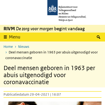
Overslaan en naar de inhoud gaan
Direct naar de hoofdnavigatie
Rijksinstituut voor
Volksgezondheid
en Milieu
Ministerie van Volksgezondheid,
Welzijn en Sport
RIVM
De zorg voor morgen
begint vandaag
Z
Menu
Home
Nieuws
Deel mensen geboren in 1963 per abuis uitgenodigd voor
coronavaccinatie
Deel mensen geboren in 1963 per
abuis uitgenodigd voor
coronavaccinatie
Publicatiedatum 29-04-2021 | 16:07