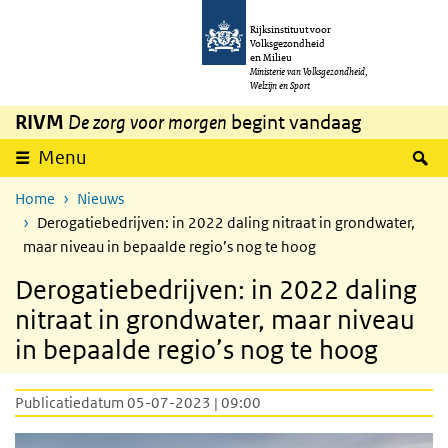
Overslaan en naar de inhoud gaan
Direct naar de hoofdnavigatie
Rijksinstituut voor
Volksgezondheid
en Milieu
Ministerie van Volksgezondheid,
Welzijn en Sport
RIVM
De zorg voor morgen
begint vandaag
Z
Menu
Home
Nieuws
Derogatiebedrijven: in 2022 daling nitraat in grondwater,
maar niveau in bepaalde regio’s nog te hoog
Derogatiebedrijven: in 2022 daling
nitraat in grondwater, maar niveau
in bepaalde regio’s nog te hoog
Publicatiedatum 05-07-2023 | 09:00