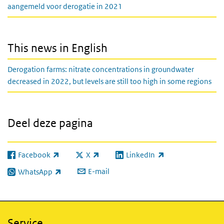
aangemeld voor derogatie in 2021
This news in English
Derogation farms: nitrate concentrations in groundwater
decreased in 2022, but levels are still too high in some regions
Deel deze pagina
Facebook
X
LinkedIn
(externe link)
(externe link)
(externe link)
E-mail
WhatsApp
(externe link)
Service