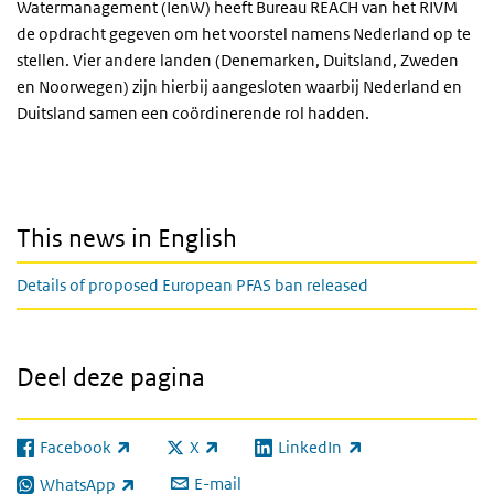
Watermanagement (IenW) heeft Bureau REACH van het RIVM
de opdracht gegeven om het voorstel namens Nederland op te
stellen. Vier andere landen (Denemarken, Duitsland, Zweden
en Noorwegen) zijn hierbij aangesloten waarbij Nederland en
Duitsland samen een coördinerende rol hadden.
This news in English
Details of proposed European PFAS ban released
Deel deze pagina
Facebook
X
LinkedIn
(externe link)
(externe link)
(externe link)
E-mail
WhatsApp
(externe link)