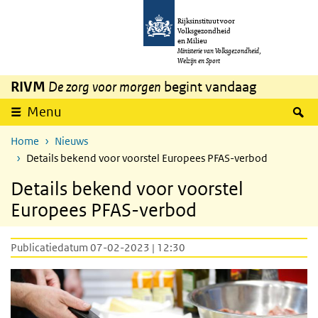
Overslaan en naar de inhoud gaan
Direct naar de hoofdnavigatie
Rijksinstituut voor
Volksgezondheid
en Milieu
Ministerie van Volksgezondheid,
Welzijn en Sport
RIVM
De zorg voor morgen
begint vandaag
Z
Menu
Home
Nieuws
Details bekend voor voorstel Europees PFAS-verbod
Details bekend voor voorstel
Europees PFAS-verbod
Publicatiedatum 07-02-2023 | 12:30