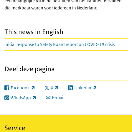
een belangrijke rol in de besluiten van het kabinet. Besluiten
die merkbaar waren voor iedereen in Nederland.
This news in English
Initial response to Safety Board report on COVID-19 crisis
Deel deze pagina
Facebook
X
LinkedIn
(externe link)
(externe link)
(externe link)
E-mail
WhatsApp
(externe link)
Service