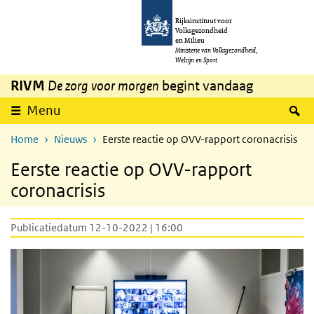
Overslaan en naar de inhoud gaan
Direct naar de hoofdnavigatie
Rijksinstituut voor
Volksgezondheid
en Milieu
Ministerie van Volksgezondheid,
Welzijn en Sport
RIVM
De zorg voor morgen
begint vandaag
Z
Menu
Home
Nieuws
Eerste reactie op OVV-rapport coronacrisis
Eerste reactie op OVV-rapport
coronacrisis
Publicatiedatum 12-10-2022 | 16:00