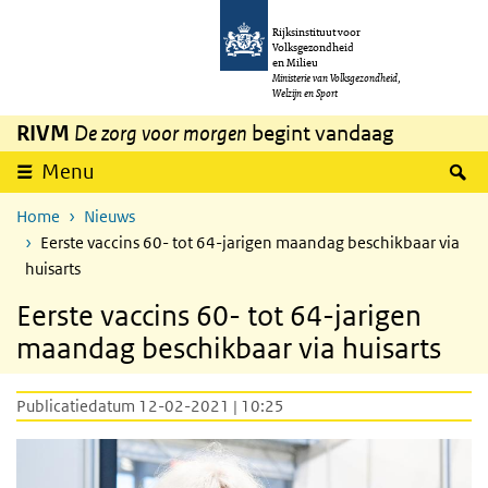
Overslaan en naar de inhoud gaan
Direct naar de hoofdnavigatie
Rijksinstituut voor
Volksgezondheid
en Milieu
Ministerie van Volksgezondheid,
Welzijn en Sport
RIVM
De zorg voor morgen
begint vandaag
Z
Menu
Home
Nieuws
Eerste vaccins 60- tot 64-jarigen maandag beschikbaar via
huisarts
Eerste vaccins 60- tot 64-jarigen
maandag beschikbaar via huisarts
Publicatiedatum 12-02-2021 | 10:25