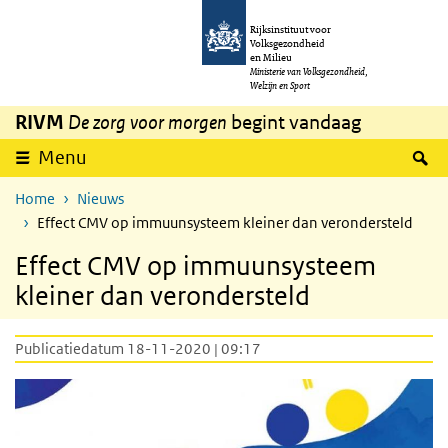
Overslaan en naar de inhoud gaan
Direct naar de hoofdnavigatie
Rijksinstituut voor
Volksgezondheid
en Milieu
Ministerie van Volksgezondheid,
Welzijn en Sport
RIVM
De zorg voor morgen
begint vandaag
Z
Menu
Home
Nieuws
Effect CMV op immuunsysteem kleiner dan verondersteld
Effect CMV op immuunsysteem
kleiner dan verondersteld
Publicatiedatum 18-11-2020 | 09:17