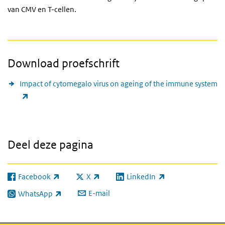
van CMV en T-cellen.
Download proefschrift
Impact of cytomegalo virus on ageing of the immune system
(externe link)
Deel deze pagina
Facebook
X
LinkedIn
(externe link)
(externe link)
(externe link)
E-mail
WhatsApp
(externe link)