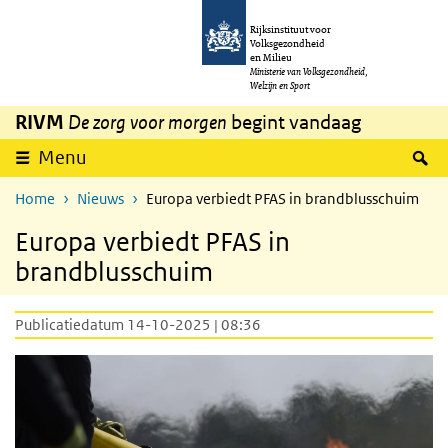
Overslaan en naar de inhoud gaan
Direct naar de hoofdnavigatie
Rijksinstituut voor
Volksgezondheid
en Milieu
Ministerie van Volksgezondheid,
Welzijn en Sport
RIVM
De zorg voor morgen
begint vandaag
Z
Menu
Home
Nieuws
Europa verbiedt PFAS in brandblusschuim
Europa verbiedt PFAS in
brandblusschuim
Publicatiedatum 14-10-2025 | 08:36