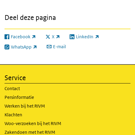
Deel deze pagina
Facebook
X
LinkedIn
(externe link)
(externe link)
(externe link)
E-mail
WhatsApp
(externe link)
Service
Contact
Persinformatie
Werken bij het RIVM
Klachten
Woo-verzoeken bij het RIVM
Zakendoen met het RIVM