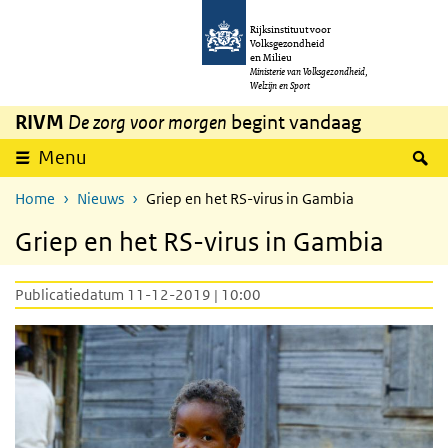
Overslaan en naar de inhoud gaan
Direct naar de hoofdnavigatie
Rijksinstituut voor
Volksgezondheid
en Milieu
Ministerie van Volksgezondheid,
Welzijn en Sport
RIVM
De zorg voor morgen
begint vandaag
Z
Menu
Home
Nieuws
Griep en het RS-virus in Gambia
Griep en het RS-virus in Gambia
Publicatiedatum 11-12-2019 | 10:00