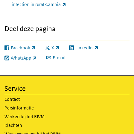
(externe link)
infection in rural Gambia
Deel deze pagina
Facebook
X
LinkedIn
(externe link)
(externe link)
(externe link)
E-mail
WhatsApp
(externe link)
Service
Contact
Persinformatie
Werken bij het RIVM
Klachten
Woo-verzoeken bij het RIVM