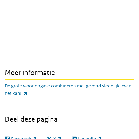
Meer informatie
De grote woonopgave combineren met gezond stedelijk leven:
(externe link)
het kan!
Deel deze pagina
Facebook
X
LinkedIn