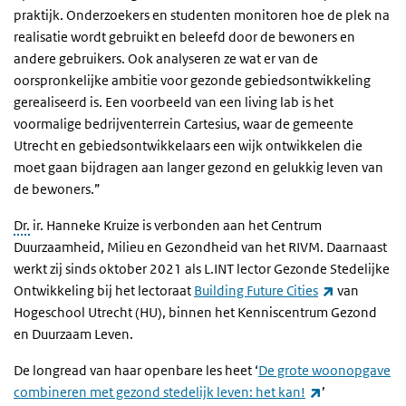
praktijk. Onderzoekers en studenten monitoren hoe de plek na
realisatie wordt gebruikt en beleefd door de bewoners en
andere gebruikers. Ook analyseren ze wat er van de
oorspronkelijke ambitie voor gezonde gebiedsontwikkeling
gerealiseerd is. Een voorbeeld van een living lab is het
voormalige bedrijventerrein Cartesius, waar de gemeente
Utrecht en gebiedsontwikkelaars een wijk ontwikkelen die
moet gaan bijdragen aan langer gezond en gelukkig leven van
de bewoners.”
Dr.
ir. Hanneke Kruize is verbonden aan het Centrum
Duurzaamheid, Milieu en Gezondheid van het RIVM. Daarnaast
werkt zij sinds oktober 2021 als L.INT lector Gezonde Stedelijke
(externe lin
Ontwikkeling bij het lectoraat
Building Future Cities
van
Hogeschool Utrecht (HU), binnen het Kenniscentrum Gezond
en Duurzaam Leven.
De longread van haar openbare les heet ‘
De grote woonopgave
(externe link)
combineren met gezond stedelijk leven: het kan!
’