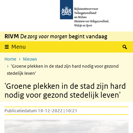
Overslaan en naar de inhoud gaan
Direct naar de hoofdnavigatie
Rijksinstituut voor
Volksgezondheid
en Milieu
Ministerie van Volksgezondheid,
Welzijn en Sport
RIVM
De zorg voor morgen
begint vandaag
Z
Menu
Home
Nieuws
'Groene plekken in de stad zijn hard nodig voor gezond
stedelijk leven'
'Groene plekken in de stad zijn hard
nodig voor gezond stedelijk leven'
Publicatiedatum 19-12-2022 | 10:21