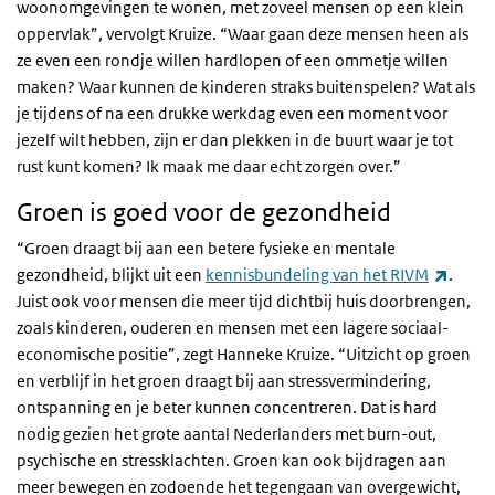
woonomgevingen te wonen, met zoveel mensen op een klein
oppervlak”, vervolgt Kruize. “Waar gaan deze mensen heen als
ze even een rondje willen hardlopen of een ommetje willen
maken? Waar kunnen de kinderen straks buitenspelen? Wat als
je tijdens of na een drukke werkdag even een moment voor
jezelf wilt hebben, zijn er dan plekken in de buurt waar je tot
rust kunt komen? Ik maak me daar echt zorgen over.”
Groen is goed voor de gezondheid
“Groen draagt bij aan een betere fysieke en mentale
(exter
gezondheid, blijkt uit een
kennisbundeling van het RIVM
.
Juist ook voor mensen die meer tijd dichtbij huis doorbrengen,
zoals kinderen, ouderen en mensen met een lagere sociaal-
economische positie”, zegt Hanneke Kruize. “Uitzicht op groen
en verblijf in het groen draagt bij aan stressvermindering,
ontspanning en je beter kunnen concentreren. Dat is hard
nodig gezien het grote aantal Nederlanders met burn-out,
psychische en stressklachten. Groen kan ook bijdragen aan
meer bewegen en zodoende het tegengaan van overgewicht,