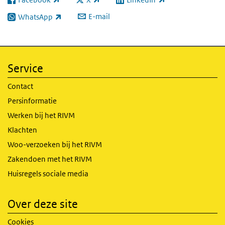
(externe link)
(externe link)
(externe link)
E-mail
WhatsApp
(externe link)
Service
Contact
Persinformatie
Werken bij het RIVM
Klachten
Woo-verzoeken bij het RIVM
Zakendoen met het RIVM
Huisregels sociale media
Over deze site
Cookies