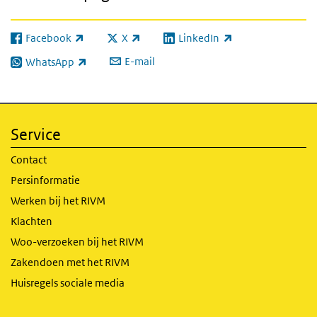
Facebook
X
LinkedIn
(externe link)
(externe link)
(externe link)
E-mail
WhatsApp
(externe link)
Service
Contact
Persinformatie
Werken bij het RIVM
Klachten
Woo-verzoeken bij het RIVM
Zakendoen met het RIVM
Huisregels sociale media