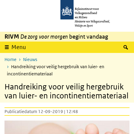
Overslaan en naar de inhoud gaan
Direct naar de hoofdnavigatie
Rijksinstituut voor
Volksgezondheid
en Milieu
Ministerie van Volksgezondheid,
Welzijn en Sport
RIVM
De zorg voor morgen
begint vandaag
Z
Menu
Home
Nieuws
Handreiking voor veilig hergebruik van luier- en
incontinentiemateriaal
Handreiking voor veilig hergebruik
van luier- en incontinentiemateriaal
Publicatiedatum 12-09-2019 | 12:48