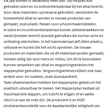
Elk jaar komen in Nederland meer dan 160 miljoen kilo
gebruikte luiers en incontinentiemateriaal bij het afval terecht.
Door deze materialen opnieuw te gebruiken, vermindert de
hoeveelheid afval en worden er nieuwe producten van
gemaakt, zoals plastic flessen voor schoonmaakmiddelen.
In luiers en incontinentiemateriaal komen ziekteverwekkers en
medicijnresten terecht doordat gebruikers die via hun urine en
ontlasting uitscheiden. In het luiermateriaal zelf zitten plastics,
cellulose en korrels die het vocht opnemen. De nieuwe
producten en materialen die uit dit materiaal worden gemaakt,
moeten veilig zijn voor mens en milieu. Om dit te beoordelen
kunnen verwerkers van afval en vergunningverleners het
stappenplan gebruiken. Vergunningverleners kijken ook naar
andere voor- en nadelen, zoals duurzaamheid.
Twee afvalverwerkers hebben het stappenplan getest om het
praktisch uitvoerbaar te maken. Het stappenplan bestaat uit
maximaal drie stappen, om inzicht te krijgen of en welke
risico’s er aan de orde zijn. De producent is en blijft
eindverantwoordelijk voor de daadwerkelijke veiligheid van