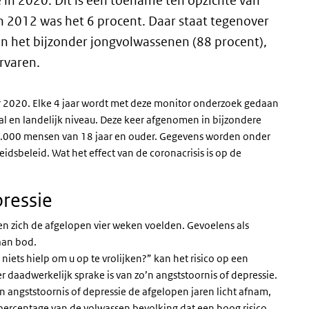
e in 2020. Dit is een toename ten opzichte van
in 2012 was het 6 procent. Daar staat tegenover
 in het bijzonder jongvolwassenen (88 procent),
rvaren.
tor 2020. Elke 4 jaar wordt met deze monitor onderzoek gedaan
aal en landelijk niveau. Deze keer afgenomen in bijzondere
0.000 mensen van 18 jaar en ouder. Gegevens worden onder
idsbeleid. Wat het effect van de coronacrisis is op de
pressie
n zich de afgelopen vier weken voelden. Gevoelens als
aan bod.
niets hielp om u op te vrolijken?” kan het risico op een
er daadwerkelijk sprake is van zo’n angststoornis of depressie.
en angststoornis of depressie de afgelopen jaren licht afnam,
e percentage van de volwassen bevolking dat een hoog risico