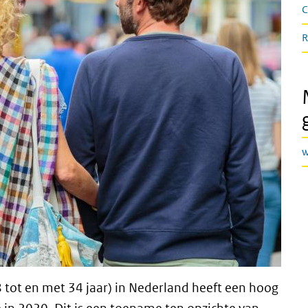
C
R
w
 tot en met 34 jaar) in Nederland heeft een hoog