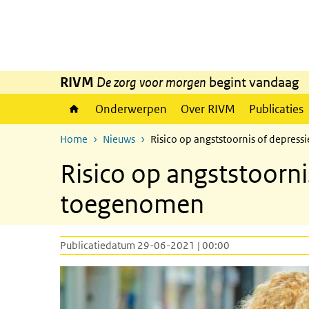
Overslaan en naar de inhoud gaan
Direct naar de hoofdnavigatie
RIVM
De zorg voor morgen
begint vandaag
Onderwerpen
Over RIVM
Publicaties
Home
Nieuws
Risico op angststoornis of depre
Risico op angststoorn
toegenomen
Publicatiedatum 29-06-2021 | 00:00