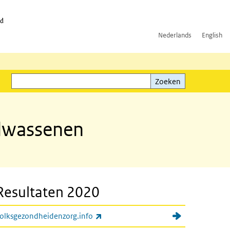
id
Nederlands
English
Zoeken
ink)
Zoeken
olwassenen
Resultaten 2020
(externe link)
olksgezondheidenzorg.info