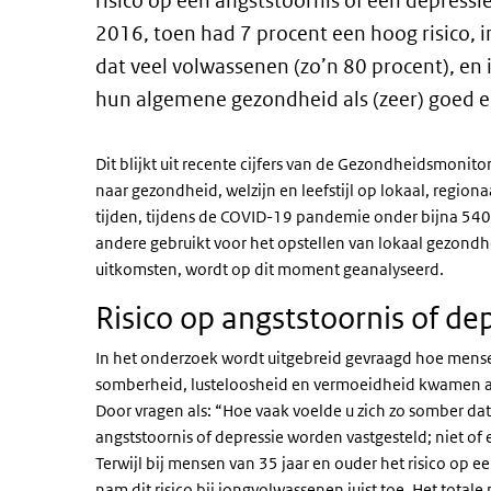
risico op een angststoornis of een depressi
2016, toen had 7 procent een hoog risico, 
dat veel volwassenen (zo’n 80 procent), en
hun algemene gezondheid als (zeer) goed e
Dit blijkt uit recente cijfers van de Gezondheidsmoni
naar gezondheid, welzijn en leefstijl op lokaal, region
tijden, tijdens de COVID-19 pandemie onder bijna 54
andere gebruikt voor het opstellen van lokaal gezondhe
uitkomsten, wordt op dit moment geanalyseerd.
Risico op angststoornis of de
In het onderzoek wordt uitgebreid gevraagd hoe mense
somberheid, lusteloosheid en vermoeidheid kwamen 
Door vragen als: “Hoe vaak voelde u zich zo somber dat 
angststoornis of depressie worden vastgesteld; niet of 
Terwijl bij mensen van 35 jaar en ouder het risico op e
nam dit risico bij jongvolwassenen juist toe. Het total