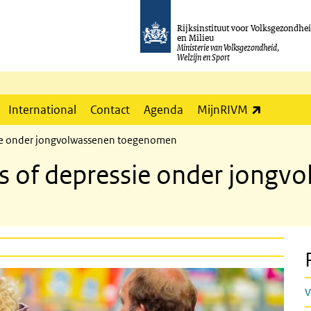
Rijksinstituut voor Volksgezondhe
en Milieu
Ministerie van Volksgezondheid,
Welzijn en Sport
(externe l
International
Contact
Agenda
MijnRIVM
ssie onder jongvolwassenen toegenomen
is of depressie onder jongv
V