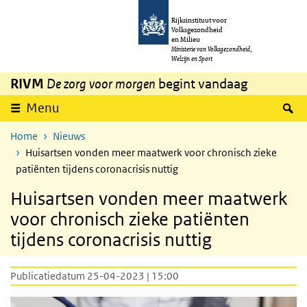
Overslaan en naar de inhoud gaan
Direct naar de hoofdnavigatie
Rijksinstituut voor
Volksgezondheid
en Milieu
Ministerie van Volksgezondheid,
Welzijn en Sport
RIVM
De zorg voor morgen
begint vandaag
Z
Menu
Home
Nieuws
Huisartsen vonden meer maatwerk voor chronisch zieke
patiënten tijdens coronacrisis nuttig
Huisartsen vonden meer maatwerk
voor chronisch zieke patiënten
tijdens coronacrisis nuttig
Publicatiedatum 25-04-2023 | 15:00