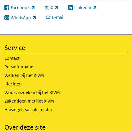
Facebook
X
LinkedIn
(externe link)
(externe link)
(externe link)
E-mail
WhatsApp
(externe link)
Service
Contact
Persinformatie
Werken bij het RIVM
Klachten
Woo-verzoeken bij het RIVM
Zakendoen met het RIVM
Huisregels sociale media
Over deze site