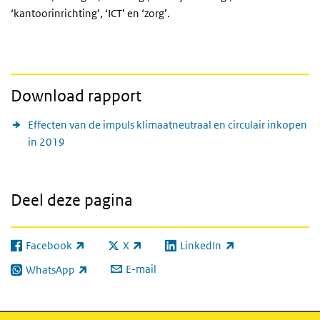
‘kantoorinrichting’, ‘ICT’ en ‘zorg’.
Download rapport
Effecten van de impuls klimaatneutraal en circulair inkopen
in 2019
Deel deze pagina
Facebook
X
LinkedIn
(externe link)
(externe link)
(externe link)
E-mail
WhatsApp
(externe link)