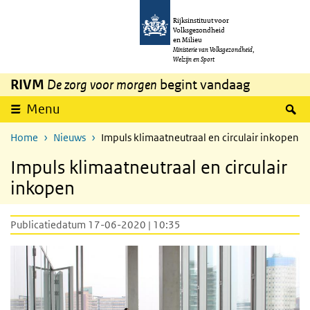
Overslaan en naar de inhoud gaan
Direct naar de hoofdnavigatie
Rijksinstituut voor
Volksgezondheid
en Milieu
Ministerie van Volksgezondheid,
Welzijn en Sport
RIVM
De zorg voor morgen
begint vandaag
Z
Menu
Home
Nieuws
Impuls klimaatneutraal en circulair inkopen
Impuls klimaatneutraal en circulair
inkopen
Publicatiedatum 17-06-2020 | 10:35